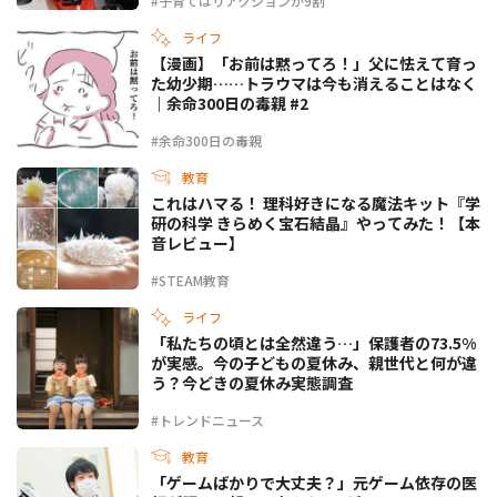
#子育てはリアクションが9割
ライフ
【漫画】「お前は黙ってろ！」父に怯えて育っ
た幼少期……トラウマは今も消えることはなく
｜余命300日の毒親 #2
#余命300日の毒親
教育
これはハマる！ 理科好きになる魔法キット『学
研の科学 きらめく宝石結晶』やってみた！【本
音レビュー】
#STEAM教育
ライフ
「私たちの頃とは全然違う…」保護者の73.5%
が実感。今の子どもの夏休み、親世代と何が違
う？今どきの夏休み実態調査
#トレンドニュース
教育
「ゲームばかりで大丈夫？」元ゲーム依存の医