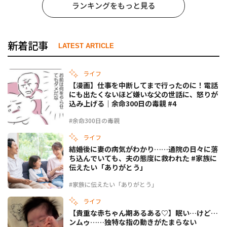
ランキングをもっと見る
新着記事
LATEST ARTICLE
ライフ
【漫画】仕事を中断してまで行ったのに！電話
にも出たくないほど嫌いな父の世話に、怒りが
込み上げる｜余命300日の毒親 #4
#余命300日の毒親
ライフ
結婚後に妻の病気がわかり……通院の日々に落
ち込んでいても、夫の態度に救われた #家族に
伝えたい「ありがとう」
#家族に伝えたい「ありがとう」
ライフ
【貴重な赤ちゃん期あるある♡】眠い…けど…
ンムゥ……独特な指の動きがたまらない