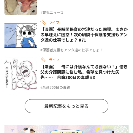
#育児ニュース
ライフ
【漫画】長時間保育の常連だった園児、まさか
の早迎えに困惑！次の瞬間――｜保護者支援もアン
タ達の仕事でしょ？ #71
#保護者支援もアンタ達の仕事でしょ？
ライフ
【漫画】「俺には介護なんて必要ない！」憎き
父の介護問題に悩む私。希望を見つけた矢
先……｜余命300日の毒親 #3
#余命300日の毒親
最新記事をもっと見る