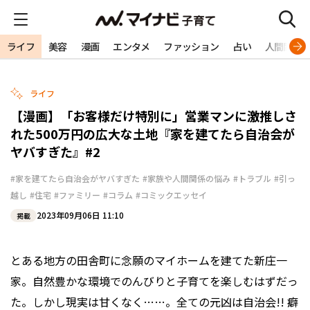
ライフ
美容
漫画
エンタメ
ファッション
占い
人間関係
ライフ
【漫画】「お客様だけ特別に」営業マンに激推しさ
れた500万円の広大な土地『家を建てたら自治会が
ヤバすぎた』#2
#家を建てたら自治会がヤバすぎた
#家族や人間関係の悩み
#トラブル
#引っ
越し
#住宅
#ファミリー
#コラム
#コミックエッセイ
2023年09月06日 11:10
掲載
とある地方の田舎町に念願のマイホームを建てた新庄一
家。自然豊かな環境でのんびりと子育てを楽しむはずだっ
た。しかし現実は甘くなく……。全ての元凶は自治会!! 癖