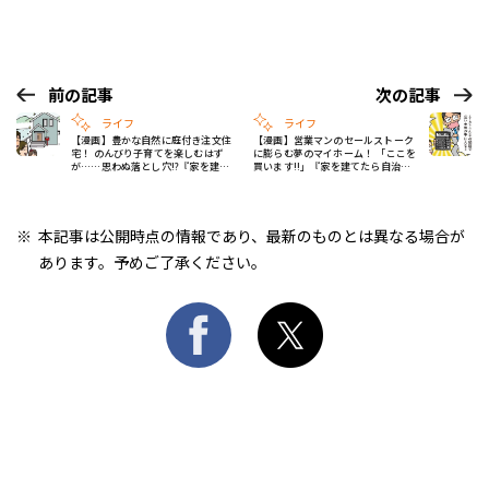
前の記事
次の記事
ライフ
ライフ
【漫画】豊かな自然に庭付き注文住
【漫画】営業マンのセールストーク
宅！ のんびり子育てを楽しむはず
に膨らむ夢のマイホーム！ 「ここを
が……思わぬ落とし穴!?『家を建て
買います!!」『家を建てたら自治会
たら自治会がヤバすぎた』#1
がヤバすぎた』#3
本記事は公開時点の情報であり、最新のものとは異なる場合が
あります。予めご了承ください。