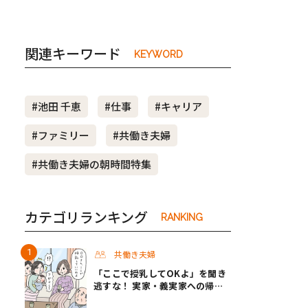
関連キーワード
KEYWORD
#池田 千恵
#仕事
#キャリア
#ファミリー
#共働き夫婦
#共働き夫婦の朝時間特集
カテゴリランキング
RANKING
共働き夫婦
「ここで授乳してOKよ」を聞き
逃すな！ 実家・義実家への帰省
でパパが気をつけたいこと #渡邊