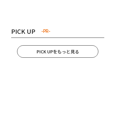
き夫婦
#産休
#育休
PICK UP
-PR-
PICK UPをもっと見る