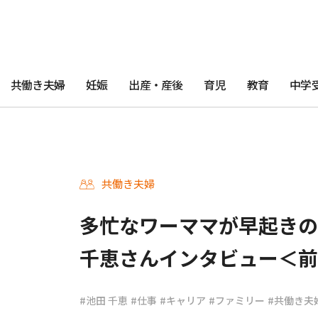
共働き夫婦
妊娠
出産・産後
育児
教育
中学
共働き夫婦
多忙なワーママが早起きの
千恵さんインタビュー＜前
#池田 千恵
#仕事
#キャリア
#ファミリー
#共働き夫