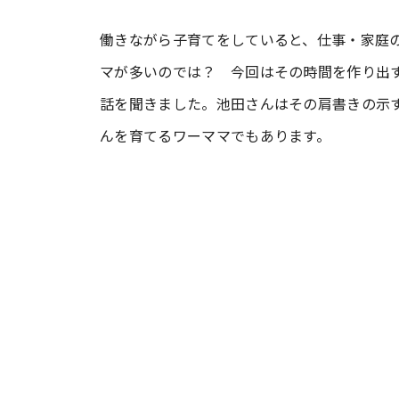
働きながら子育てをしていると、仕事・家庭
#ワンオペ育児
#コミックエッセイ
マが多いのでは？ 今回はその時間を作り出
話を聞きました。池田さんはその肩書きの示
#渡邊大地の令和的ワーパパ道
#ベ
んを育てるワーママでもあります。