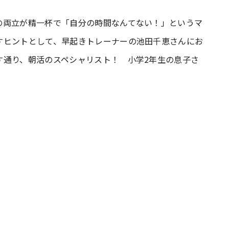
の両立が精一杯で「自分の時間なんてない！」というマ
#共働き夫婦のセブンルール
#共働
すヒントとして、早起きトレーナーの池田千恵さんにお
す通り、朝活のスペシャリスト！ 小学2年生の息子さ
ビーニュース
#マタニティニュース