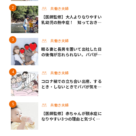
大地の令和的ワーパパ道 Vol.20
共働き夫婦
【医師監修】大人よりなりやすい
乳幼児の熱中症！ 知っておきた
い症状と対策
共働き夫婦
眠る妻と長男を置いて出社した日
の後悔が忘れられない。パパが挑
んだ半年間の育休生活 #男性育休
取ったらどうなった？
共働き夫婦
コロナ禍での立ち会い出産、する
とき・しないときでパパが気をつ
けたい心構えとは #渡邊大地の令
和的ワーパパ道 Vol.30
共働き夫婦
【医師監修】赤ちゃんが脱水症に
なりやすい3つの理由と気づくポ
イント