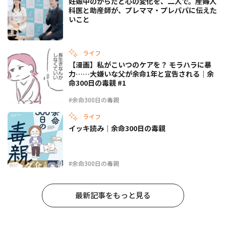
妊娠中のからだと心の変化を、二人で。産婦人
科医と助産師が、プレママ・プレパパに伝えた
いこと
ライフ
【漫画】私がこいつのケアを？ モラハラに暴
力……大嫌いな父が余命1年と宣告される｜余
命300日の毒親 #1
#余命300日の毒親
ライフ
イッキ読み｜余命300日の毒親
#余命300日の毒親
最新記事をもっと見る