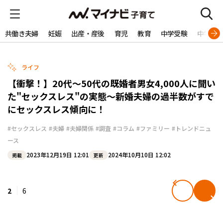
共働き夫婦
妊娠
出産・産後
育児
教育
中学受験
中学生
ライフ
【衝撃！】20代〜50代の既婚者男女4,000人に聞い
た"セックスレス"の実態〜新婚夫婦の過半数がすで
にセックスレス傾向に！
#セックスレス
#夫婦
#夫婦関係
#調査
#コラム
#ファミリー
#トレンドニュ
ース
2023年12月19日 12:01
2024年10月10日 12:02
掲載
更新
2
6