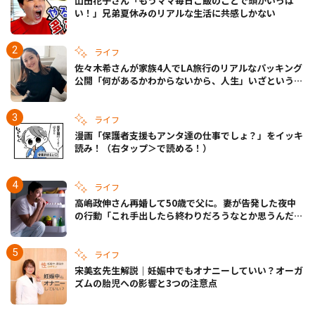
山田花子さん「もうママ毎日ご飯のことで頭がいっぱ
い！」兄弟夏休みのリアルな生活に共感しかない
ライフ
佐々木希さんが家族4人でLA旅行のリアルなパッキング
公開「何があるかわからないから、人生」いざというと
きの備えも
ライフ
漫画「保護者支援もアンタ達の仕事でしょ？」をイッキ
読み！（右タップ＞で読める！）
ライフ
高嶋政伸さん再婚して50歳で父に。妻が告発した夜中
の行動「これ手出したら終わりだろうなとか思うんだけ
ども……」
ライフ
宋美玄先生解説｜妊娠中でもオナニーしていい？オーガ
ズムの胎児への影響と3つの注意点