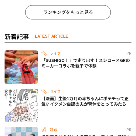
ランキングをもっと見る
新着記事
LATEST ARTICLE
ライフ
PR
「SUSHIGO！」で走り出す！スシロー×GRの
ミニカーコラボを親子で体験
ライフ
【漫画】生後1カ月の赤ちゃんにポテチって正
気!? イクメン自認の夫が育休をとってみたら
妊娠
PR