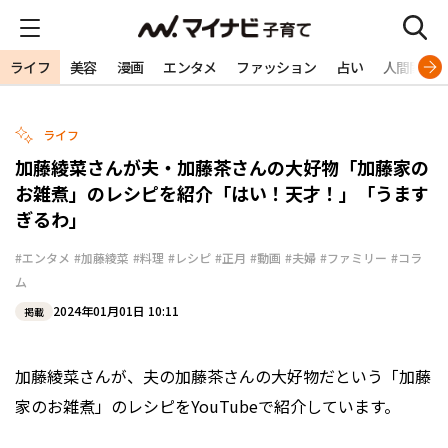
ライフ
美容
漫画
エンタメ
ファッション
占い
人間関係
ライフ
加藤綾菜さんが夫・加藤茶さんの大好物「加藤家の
お雑煮」のレシピを紹介「はい！天才！」「うます
ぎるわ」
#エンタメ
#加藤綾菜
#料理
#レシピ
#正月
#動画
#夫婦
#ファミリー
#コラ
ム
2024年01月01日 10:11
掲載
加藤綾菜さんが、夫の加藤茶さんの大好物だという「加藤
家のお雑煮」のレシピをYouTubeで紹介しています。