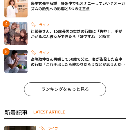
宋美玄先生解説｜妊娠中でもオナニーしていい？オーガ
ズムの胎児への影響と3つの注意点
ライフ
辻希美さん、15歳長男の突然の行動に「失神！」手が
かかるぶん彼女ができたら「嫌ですね」と断言
ライフ
高嶋政伸さん再婚して50歳で父に。妻が告発した夜中
の行動「これ手出したら終わりだろうなとか思うんだけ
ども……」
ランキングをもっと見る
新着記事
LATEST ARTICLE
ライフ