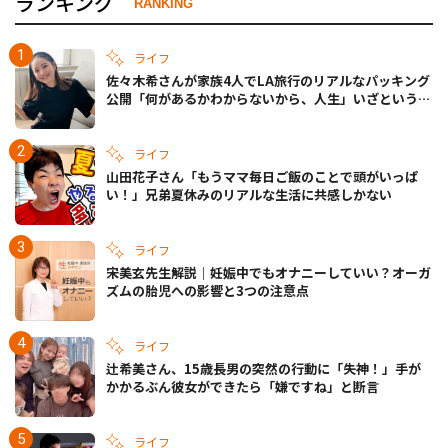
ランキング
RANKING
ライフ
佐々木希さんが家族4人でLA旅行のリアルなパッキング
公開「何があるかわからないから、人生」いざというと
きの備えも
ライフ
山田花子さん「もうママ毎日ご飯のことで頭がいっぱ
い！」兄弟夏休みのリアルな生活に共感しかない
ライフ
宋美玄先生解説｜妊娠中でもオナニーしていい？オーガ
ズムの胎児への影響と3つの注意点
ライフ
辻希美さん、15歳長男の突然の行動に「失神！」手が
かかるぶん彼女ができたら「嫌ですね」と断言
ライフ