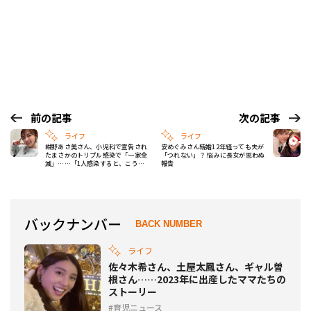
前の記事
次の記事
ライフ
ライフ
紺野あさ美さん、小児科で宣告され
安めぐみさん結婚12年経っても夫が
たまさかのトリプル感染で「一家全
「つれない」？ 悩みに長女が思わぬ
滅」……「1人感染すると、こうな
報告
るよね」闘病記録を公開
バックナンバー
BACK NUMBER
ライフ
佐々木希さん、土屋太鳳さん、ギャル曽
根さん……2023年に出産したママたちの
ストーリー
育児ニュース