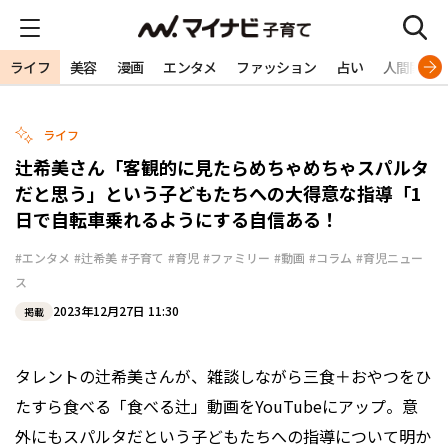
ライフ
美容
漫画
エンタメ
ファッション
占い
人間関係
ライフ
辻希美さん「客観的に見たらめちゃめちゃスパルタ
だと思う」という子どもたちへの大得意な指導「1
日で自転車乗れるようにする自信ある！
#エンタメ
#辻希美
#子育て
#育児
#ファミリー
#動画
#コラム
#育児ニュー
ス
2023年12月27日 11:30
掲載
タレントの辻希美さんが、雑談しながら三食＋おやつをひ
たすら食べる「食べる辻」動画をYouTubeにアップ。意
外にもスパルタだという子どもたちへの指導について明か