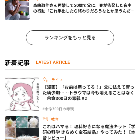
高嶋政伸さん再婚して50歳で父に。妻が告発した夜中
の行動「これ手出したら終わりだろうなとか思うんだけ
ども……」
ランキングをもっと見る
新着記事
LATEST ARTICLE
ライフ
【漫画】「お前は黙ってろ！」父に怯えて育っ
た幼少期……トラウマは今も消えることはなく
｜余命300日の毒親 #2
#余命300日の毒親
教育
これはハマる！ 理科好きになる魔法キット『学
研の科学 きらめく宝石結晶』やってみた！【本
音レビュー】