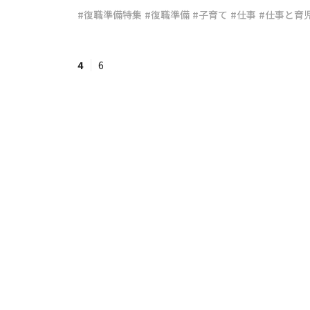
#復職準備特集
#復職準備
#子育て
#仕事
#仕事と育
#ワンオペ育児
#コミックエッセイ
4
6
#渡邊大地の令和的ワーパパ道
#ベ