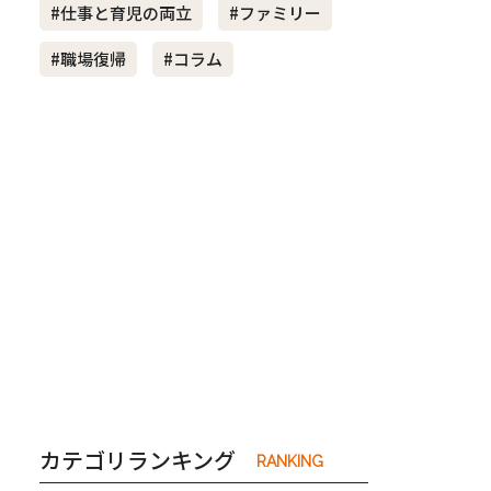
#仕事と育児の両立
#ファミリー
#職場復帰
#コラム
き夫婦
#産休
#育休
カテゴリランキング
RANKING