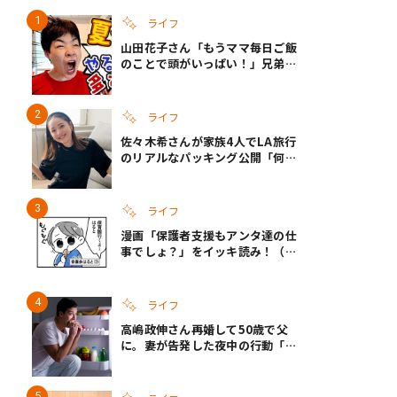
ライフ
山田花子さん「もうママ毎日ご飯
のことで頭がいっぱい！」兄弟夏
休みのリアルな生活に共感しかな
い
ライフ
佐々木希さんが家族4人でLA旅行
のリアルなパッキング公開「何が
あるかわからないから、人生」い
ざというときの備えも
ライフ
漫画「保護者支援もアンタ達の仕
事でしょ？」をイッキ読み！（右
タップ＞で読める！）
ライフ
高嶋政伸さん再婚して50歳で父
に。妻が告発した夜中の行動「こ
れ手出したら終わりだろうなとか
思うんだけども……」