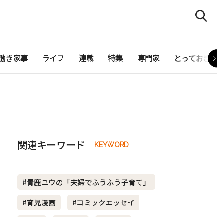
働き家事
ライフ
連載
特集
専門家
とっておき
関連キーワード
KEYWORD
#青鹿ユウの「夫婦でふうふう子育て」
#育児漫画
#コミックエッセイ