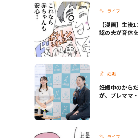
ライフ
【漫画】生後1
認の夫が育休
妊娠
妊娠中のから
が、プレママ
ライフ