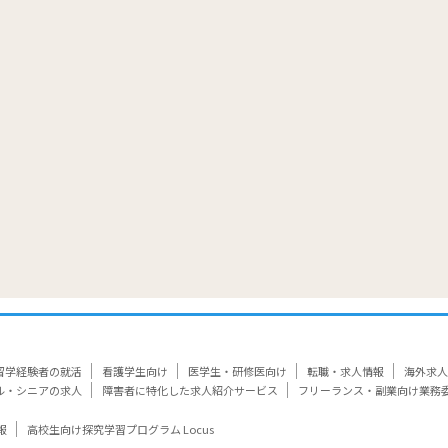
覧
留学経験者の就活
看護学生向け
医学生・研修医向け
転職・求人情報
海外求人
ル・シニアの求人
障害者に特化した求人紹介サービス
フリーランス・副業向け業務
報
高校生向け探究学習プログラム Locus