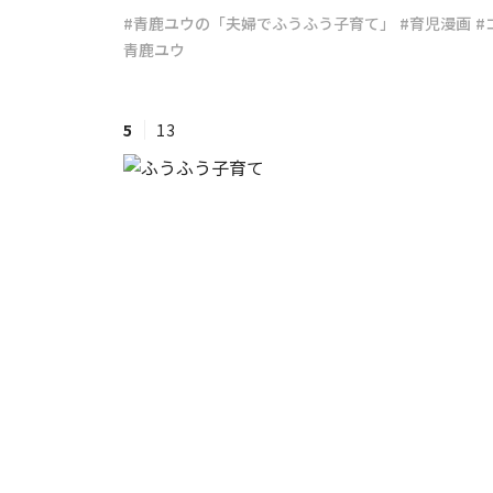
#青鹿ユウの「夫婦でふうふう子育て」
#育児漫画
#
青鹿ユウ
#ワンオペ育児
#コミックエッセイ
5
13
#渡邊大地の令和的ワーパパ道
#ベ