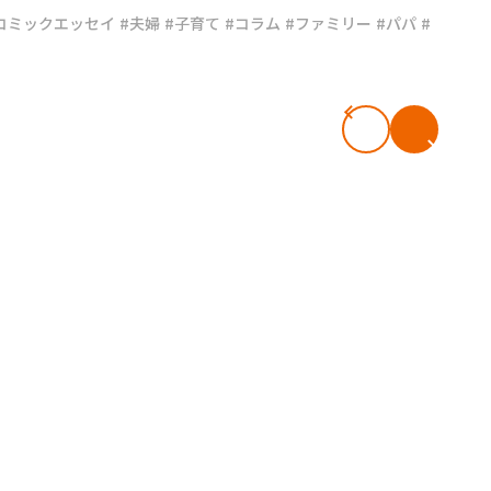
コミックエッセイ
#夫婦
#子育て
#コラム
#ファミリー
#パパ
#
#共働き夫婦のセブンルール
#共働
ビーニュース
#マタニティニュース