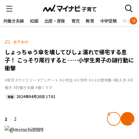
共働き夫婦
妊娠
出産・産後
育児
教育
中学受験
中学生
おでかけ
しょっちゅう傘を壊してびしょ濡れで帰宅する息
子！ こっそり尾行すると……小学生男子の謎行動に
衝撃
#育児
#ファミリー
#アンケート
#小学生
#小学校
#小1の壁特集
#新入学
#共
働き
#共働き夫婦
#働くママ
2024年04月20日 17:01
掲載
2
2