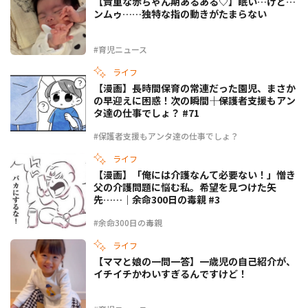
【貴重な赤ちゃん期あるある♡】眠い…けど…
ンムゥ……独特な指の動きがたまらない
#育児ニュース
ライフ
【漫画】長時間保育の常連だった園児、まさか
の早迎えに困惑！次の瞬間――｜保護者支援もアン
タ達の仕事でしょ？ #71
#保護者支援もアンタ達の仕事でしょ？
ライフ
【漫画】「俺には介護なんて必要ない！」憎き
父の介護問題に悩む私。希望を見つけた矢
先……｜余命300日の毒親 #3
#余命300日の毒親
ライフ
【ママと娘の一問一答】一歳児の自己紹介が、
イチイチかわいすぎるんですけど！