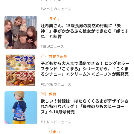
#たべものニュース
ライフ
辻希美さん、15歳長男の突然の行動に「失
神！」手がかかるぶん彼女ができたら「嫌です
ね」と断言
#育児ニュース
共働き家事
子どもから大人まで満足できる！ ロングセラー
ブランド「こくまろ」シリーズから、「こくま
ろシチュー」＜クリーム＞＜ビーフ＞が新発売
#たべものニュース
教育
欲しい！付録は…はたらくくるまがデザインさ
れた特別なバッグ！『最強のりものヒーロー
ズ』9-10月号発売
#トレンドニュース
住まい