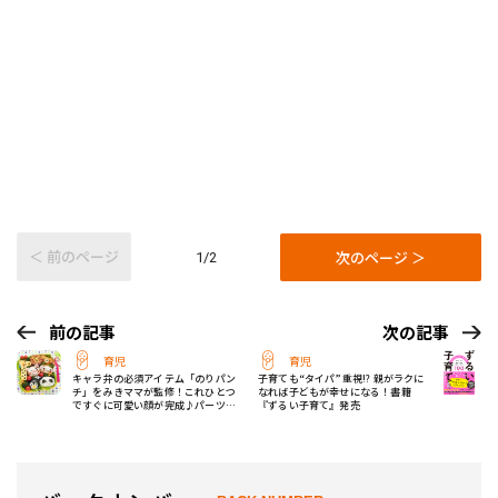
＜ 前のページ
次のページ ＞
1/2
前の記事
次の記事
育児
育児
キャラ弁の必須アイテム「のりパン
子育ても“タイパ”重視!? 親がラクに
チ」をみきママが監修！これひとつ
なれば子どもが幸せになる！書籍
ですぐに可愛い顔が完成♪パーツを
『ずるい子育て』発売
組み合わせいろんな顔が作れる！