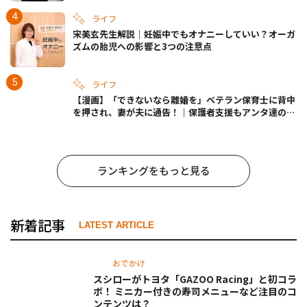
ライフ
宋美玄先生解説｜妊娠中でもオナニーしていい？オーガ
ズムの胎児への影響と3つの注意点
ライフ
【漫画】「できないなら離婚を」ベテラン保育士に背中
を押され、妻が夫に通告！｜保護者支援もアンタ達の仕
事でしょ？ #65
ランキングをもっと見る
新着記事
LATEST ARTICLE
おでかけ
スシローがトヨタ「GAZOO Racing」と初コラ
ボ！ ミニカー付きの寿司メニューなど注目のコ
ンテンツは？