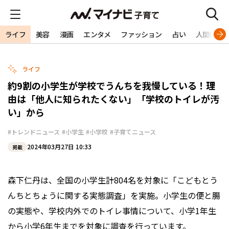
ライフ
美容
漫画
エンタメ
ファッション
占い
人間関係
ライフ
約9割の小学生が学校でうんちを我慢している！理
由は「他人に知られたくない」「学校のトイレが汚
い」から
#トレンドニュース
#小学生
#小学校
#子育てニュース
2024年03月27日 10:33
掲載
森下仁丹は、全国の小学生計804名を対象に「こどもとう
んちとちょうに関する実態調査」を実施。小学生の便と腸
の実態や、学校内外でのトイレ事情について、小学1年生
から小学6年生までを対象に調査を行っています。