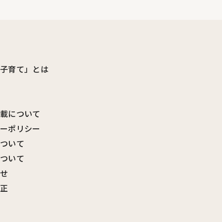
ビ子育て」とは
転載について
シーポリシー
について
について
わせ
訂正
覧