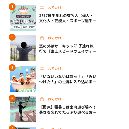
おでかけ
8月7日生まれの有名人（偉人・
文化人・芸能人・スポーツ選手・
アニメキャラ）
おでかけ
窓の外はサーキット♡ 子連れ旅
行で【富士スピードウェイホテ
ル】へ。レースがない日も楽しめ
る非日常ステイ（静岡・駿東郡）
おでかけ
「いないいないばあっ！」「みい
つけた！」の世界に入り込める！
人気企画が秋に帰ってくる
おでかけ
【関東】猛暑日は室内遊び場へ！
暑さを忘れてたっぷり遊べるおす
すめスポット14選 | 夏休みのおで
かけにも