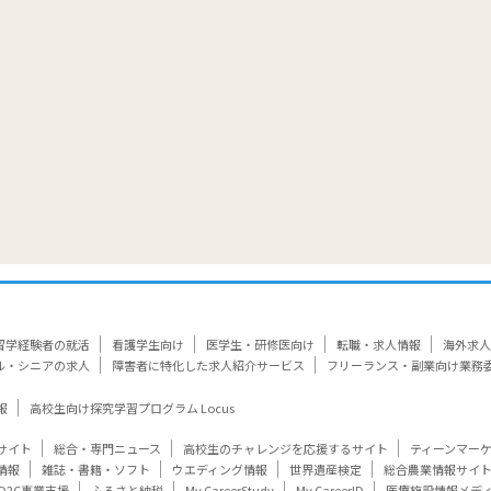
留学経験者の就活
看護学生向け
医学生・研修医向け
転職・求人情報
海外求人
ル・シニアの求人
障害者に特化した求人紹介サービス
フリーランス・副業向け業務
報
高校生向け探究学習プログラム Locus
サイト
総合・専門ニュース
高校生のチャレンジを応援するサイト
ティーンマー
情報
雑誌・書籍・ソフト
ウエディング情報
世界遺産検定
総合農業情報サイ
D2C事業支援
ふるさと納税
My CareerStudy
My CareerID
医療施設情報メデ