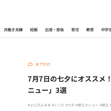
共働き夫婦
妊娠
出産・産後
育児
教育
中学
おでかけ
7月7日の七夕にオススメ
ニュー」3選
#よんぴよまま
#レシピ
#七夕
#献立メニュー
#献立