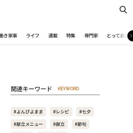
働き家事
ライフ
連載
特集
専門家
とっておき
関連キーワード
KEYWORD
#よんぴよまま
#レシピ
#七夕
#献立メニュー
#献立
#節句