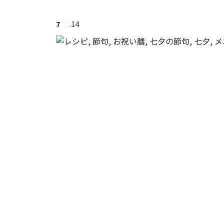
7
14
#ワンオペ育児
#コミックエッセイ
#渡邊大地の令和的ワーパパ道
#ベ