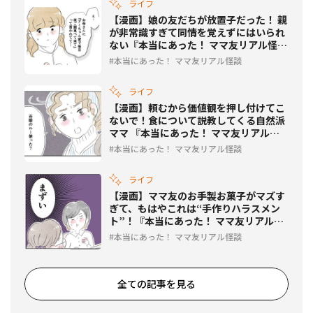
ライフ
【漫画】娘の友だちが放置子だった！ 親
が非常識すぎて同情を覚えずにはいられ
ない『本当にあった！ ママ友リアル怪
談』 Vol.17
本当にあった！ ママ友リアル怪談
ライフ
【漫画】頼むから価値観を押し付けてこ
ないで！食について説教してくる自然派
ママ 『本当にあった！ ママ友リアル怪
談』 Vol.16
本当にあった！ ママ友リアル怪談
ライフ
【漫画】ママ友のお手製お菓子がマズす
ぎて、もはやこれは“手作りハラスメン
ト”！『本当にあった！ ママ友リアル怪
談』 Vol.15
本当にあった！ ママ友リアル怪談
全ての記事を見る