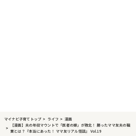
マイナビ子育てトップ
ライフ
漫画
【漫画】夫の年収マウントで「医者の嫁」が敗北！ 勝ったママ友夫の職
業とは？『本当にあった！ ママ友リアル怪談』 Vol.19