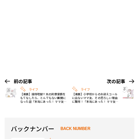
前の記事
次の記事
ライフ
ライフ
【漫画】接待地獄!! 夫の同僚家族を
【漫画】小学校からのお迎えコール
もてなしたら、とんでもない展開に
に出ないママ友、その恐ろしい理由
なった話『本当にあった！ ママ友リ
に驚愕！『本当にあった！ ママ友リ
アル怪談』 Vol.18
アル怪談』 Vol.20
バックナンバー
BACK NUMBER