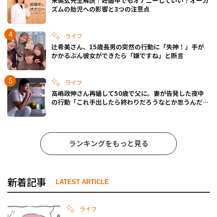
宋美玄先生解説｜妊娠中でもオナニーしていい？オーガ
ズムの胎児への影響と3つの注意点
ライフ
辻希美さん、15歳長男の突然の行動に「失神！」手が
かかるぶん彼女ができたら「嫌ですね」と断言
ライフ
高嶋政伸さん再婚して50歳で父に。妻が告発した夜中
の行動「これ手出したら終わりだろうなとか思うんだけ
ども……」
ランキングをもっと見る
新着記事
LATEST ARTICLE
ライフ