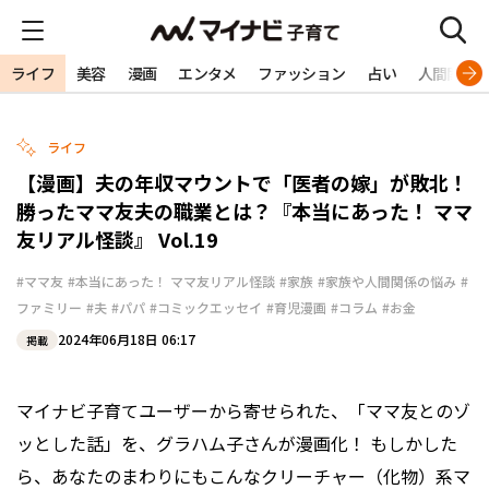
ライフ
美容
漫画
エンタメ
ファッション
占い
人間関係
ライフ
【漫画】夫の年収マウントで「医者の嫁」が敗北！
勝ったママ友夫の職業とは？『本当にあった！ ママ
友リアル怪談』 Vol.19
#ママ友
#本当にあった！ ママ友リアル怪談
#家族
#家族や人間関係の悩み
#
ファミリー
#夫
#パパ
#コミックエッセイ
#育児漫画
#コラム
#お金
2024年06月18日 06:17
掲載
マイナビ子育てユーザーから寄せられた、「ママ友とのゾ
ッとした話」を、グラハム子さんが漫画化！ もしかした
ら、あなたのまわりにもこんなクリーチャー（化物）系マ