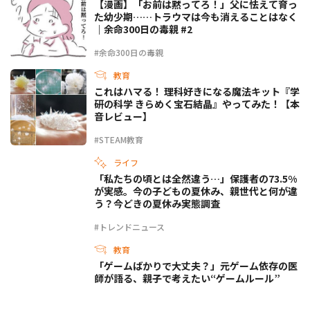
【漫画】「お前は黙ってろ！」父に怯えて育っ
た幼少期……トラウマは今も消えることはなく
｜余命300日の毒親 #2
#余命300日の毒親
教育
これはハマる！ 理科好きになる魔法キット『学
研の科学 きらめく宝石結晶』やってみた！【本
音レビュー】
#STEAM教育
ライフ
「私たちの頃とは全然違う…」保護者の73.5%
が実感。今の子どもの夏休み、親世代と何が違
う？今どきの夏休み実態調査
#トレンドニュース
教育
「ゲームばかりで大丈夫？」元ゲーム依存の医
師が語る、親子で考えたい“ゲームルール”