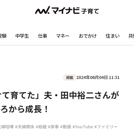
受験
中学生
仕事
マネー
おでかけ
住まい
共
2024年06月04日 11:31
掲載
けて育てた」夫・田中裕二さんが
ろから成長！
夫婦喧嘩
#夫婦関係
#結婚
#家事
#動画
#YouTube
#ファミリー