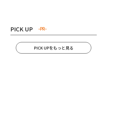
き夫婦
#産休
#育休
PICK UP
-PR-
PICK UPをもっと見る