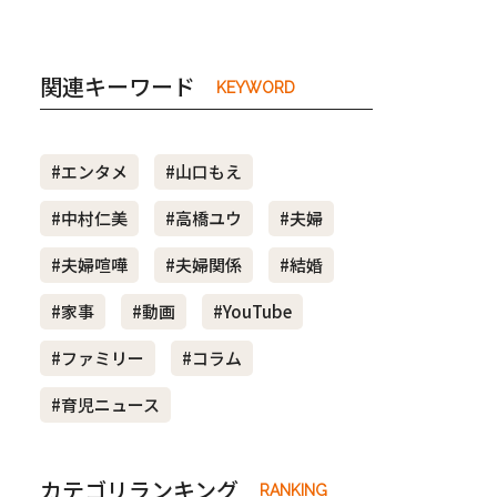
関連キーワード
KEYWORD
#エンタメ
#山口もえ
#中村仁美
#高橋ユウ
#夫婦
#夫婦喧嘩
#夫婦関係
#結婚
#家事
#動画
#YouTube
#ファミリー
#コラム
#育児ニュース
カテゴリランキング
RANKING