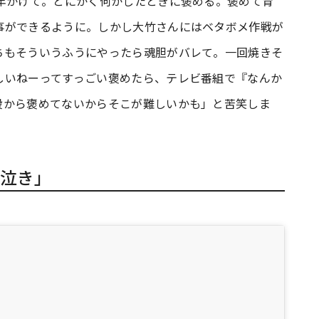
9年かけて。とにかく何かしたときに褒める。褒めて育
事ができるように。しかし大竹さんにはベタボメ作戦が
ちもそういうふうにやったら魂胆がバレて。一回焼きそ
しいねーってすっごい褒めたら、テレビ番組で『なんか
段から褒めてないからそこが難しいかも」と苦笑しま
泣き」