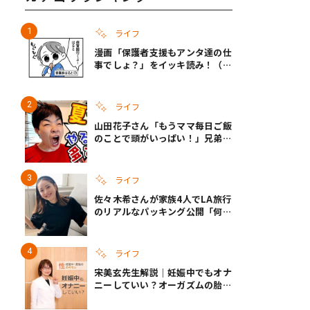
ライフ
漫画「保護者支援もアンタ達の仕
事でしょ？」をイッキ読み！（右
タップ＞で読める！）
ライフ
山田花子さん「もうママ毎日ご飯
のことで頭がいっぱい！」兄弟夏
休みのリアルな生活に共感しかな
い
ライフ
佐々木希さんが家族4人でLA旅行
のリアルなパッキング公開「何が
あるかわからないから、人生」い
ざというときの備えも
ライフ
宋美玄先生解説｜妊娠中でもオナ
ニーしていい？オーガズムの胎児
への影響と3つの注意点