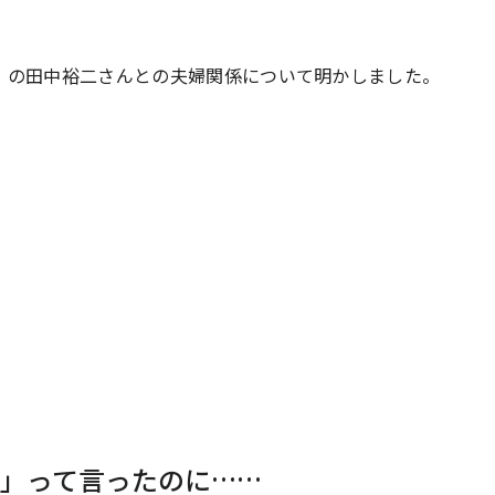
#共働き夫婦のセブンルール
#共働
」の田中裕二さんとの夫婦関係について明かしました。
ビーニュース
#マタニティニュース
」って言ったのに……