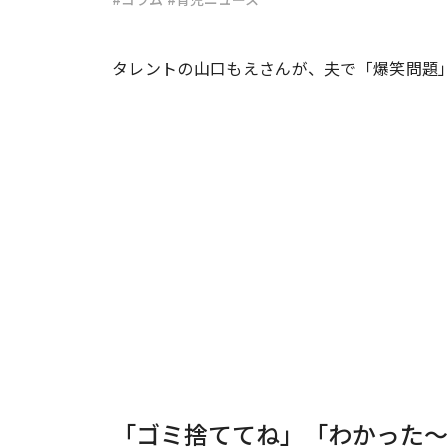
#ワンオペ育児
#コミックエッセイ
タレントの山口もえさんが、夫で「爆笑問題
#渡邊大地の令和的ワーパパ道
#ベ
「ゴミ捨ててね」「わかった～