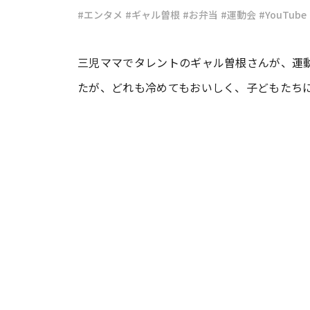
#エンタメ
#ギャル曽根
#お弁当
#運動会
#YouTube
#ワンオペ育児
#コミックエッセイ
三児ママでタレントのギャル曽根さんが、運
たが、どれも冷めてもおいしく、子どもたち
#渡邊大地の令和的ワーパパ道
#ベ