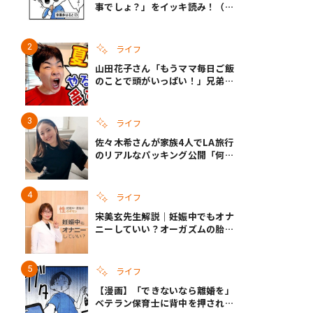
事でしょ？」をイッキ読み！（右
タップ＞で読める！）
ライフ
山田花子さん「もうママ毎日ご飯
のことで頭がいっぱい！」兄弟夏
休みのリアルな生活に共感しかな
い
ライフ
佐々木希さんが家族4人でLA旅行
のリアルなパッキング公開「何が
あるかわからないから、人生」い
ざというときの備えも
ライフ
宋美玄先生解説｜妊娠中でもオナ
ニーしていい？オーガズムの胎児
への影響と3つの注意点
ライフ
【漫画】「できないなら離婚を」
ベテラン保育士に背中を押され、