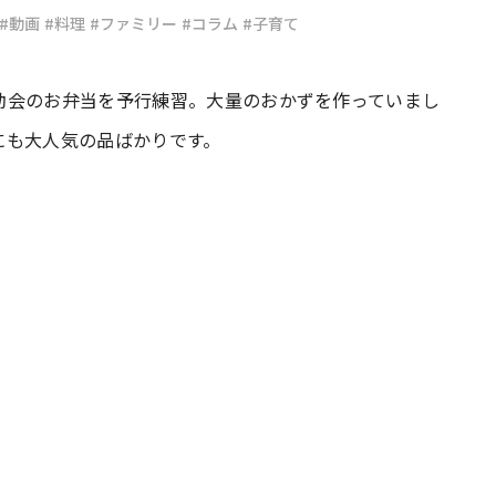
#動画
#料理
#ファミリー
#コラム
#子育て
#共働き夫婦のセブンルール
#共働
動会のお弁当を予行練習。大量のおかずを作っていまし
にも大人気の品ばかりです。
ビーニュース
#マタニティニュース