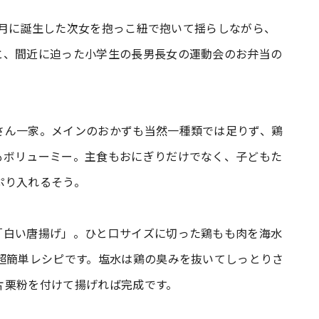
11月に誕生した次女を抱っこ紐で抱いて揺らしながら、
と、間近に迫った小学生の長男長女の運動会のお弁当の
さん一家。メインのおかずも当然一種類では足りず、鶏
もボリューミー。主食もおにぎりだけでなく、子どもた
ぷり入れるそう。
「白い唐揚げ」。ひと口サイズに切った鶏もも肉を海水
超簡単レシピです。塩水は鶏の臭みを抜いてしっとりさ
片栗粉を付けて揚げれば完成です。