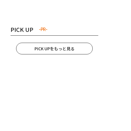
き夫婦
#産休
#育休
PICK UP
-PR-
PICK UPをもっと見る