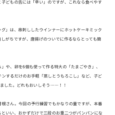
と子どもの舌には「辛い」のですが、これなら食べやす
ッグ」は、串刺ししたウインナーにホットケーキミック
遠しがちですが、唐揚げのついでに作るならとっても簡
ら」や、卵を6個も使って作る特大の「たまごやき」、
チンするだけのお手軽「蒸しとうもろこし」など、子ど
しました。どれもおいしそう……！！
曽根さん。今回の予行練習でもかなりの量ですが、本番
るといい、おかずだけで三段のお重二つがパンパンにな