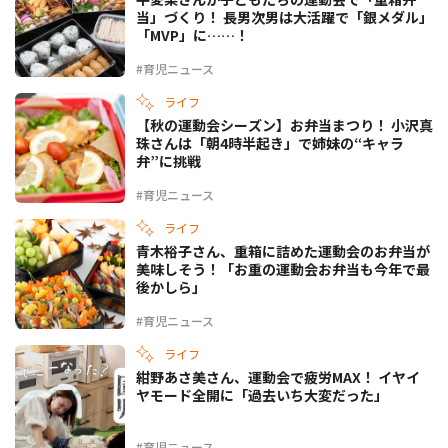
当」づくり！ 長男次男は大活躍で「銀メダル」
「MVP」に……！
#育児ニュース
ライフ
【秋の運動会シーズン】お弁当まつり！ 小沢真
珠さんは「朝4時半起き」で姉妹の“キャラ
弁”に挑戦
#育児ニュース
ライフ
青木裕子さん、重箱に詰めた運動会のお弁当が
美味しそう！「お重の運動会お弁当も今年で最
後かしら」
#育児ニュース
ライフ
紺野あさ美さん、運動会で疲労MAX！ イヤイ
ヤモード全開に「過去いち大変だった」
#育児ニュース