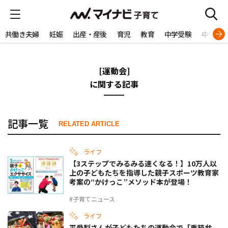
共働き夫婦
妊娠
出産・産後
育児
教育
中学受験
中学生
[運動会]
に関する記事
記事一覧
RELATED ARTICLE
ライフ
【3ステップでみるみる速くなる！】10万人以
上の子どもたちを指導した親子スポーツ教育家
考案の“かけっこ”メソッド本が登場！
#子育てニュース
ライフ
平愛梨さんが子どもたちの運動会で「重箱弁