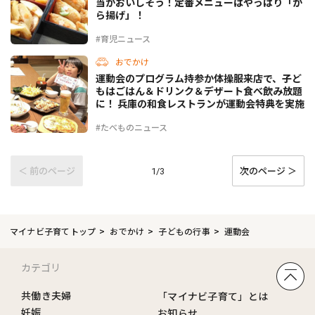
当がおいしそう！定番メニューはやっぱり「か
ら揚げ」！
#育児ニュース
おでかけ
運動会のプログラム持参か体操服来店で、子ど
もはごはん＆ドリンク＆デザート食べ飲み放題
に！ 兵庫の和食レストランが運動会特典を実施
#たべものニュース
＜ 前のページ
次のページ ＞
1/3
マイナビ子育てトップ
おでかけ
子どもの行事
運動会
カテゴリ
共働き夫婦
「マイナビ子育て」とは
妊娠
お知らせ