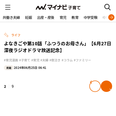
共働き夫婦
妊娠
出産・産後
育児
教育
中学受験
中学生
ライフ
よなきごや第10話「ふつうのお母さん」【6月27日
深夜ラジオドラマ放送記念】
#育児漫画
#子育て
#育児
#夫婦
#夜泣き
#コラム
#ファミリー
2024年06月25日 06:41
掲載
2
9