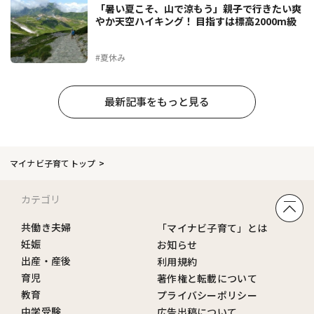
「暑い夏こそ、山で涼もう」親子で行きたい爽
やか天空ハイキング！ 目指すは標高2000m級
#夏休み
最新記事をもっと見る
マイナビ子育てトップ
カテゴリ
共働き夫婦
「マイナビ子育て」とは
妊娠
お知らせ
出産・産後
利用規約
育児
著作権と転載について
教育
プライバシーポリシー
中学受験
広告出稿について