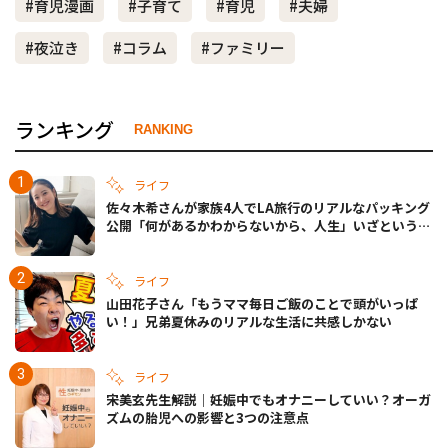
#育児漫画
#子育て
#育児
#夫婦
#夜泣き
#コラム
#ファミリー
ランキング
RANKING
ライフ
佐々木希さんが家族4人でLA旅行のリアルなパッキング
公開「何があるかわからないから、人生」いざというと
きの備えも
ライフ
山田花子さん「もうママ毎日ご飯のことで頭がいっぱ
い！」兄弟夏休みのリアルな生活に共感しかない
ライフ
宋美玄先生解説｜妊娠中でもオナニーしていい？オーガ
ズムの胎児への影響と3つの注意点