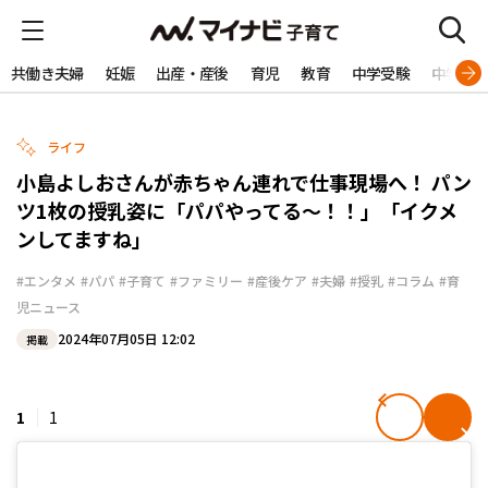
共働き夫婦
妊娠
出産・産後
育児
教育
中学受験
中学生
ライフ
小島よしおさんが赤ちゃん連れで仕事現場へ！ パン
ツ1枚の授乳姿に「パパやってる～！！」「イクメ
ンしてますね」
#エンタメ
#パパ
#子育て
#ファミリー
#産後ケア
#夫婦
#授乳
#コラム
#育
児ニュース
2024年07月05日 12:02
掲載
1
1