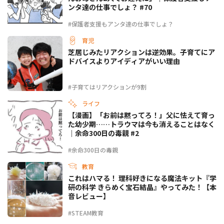
ンタ達の仕事でしょ？ #70
#保護者支援もアンタ達の仕事でしょ？
育児
芝居じみたリアクションは逆効果。子育てにア
ドバイスよりアイディアがいい理由
#子育てはリアクションが9割
ライフ
【漫画】「お前は黙ってろ！」父に怯えて育っ
た幼少期……トラウマは今も消えることはなく
｜余命300日の毒親 #2
#余命300日の毒親
教育
これはハマる！ 理科好きになる魔法キット『学
研の科学 きらめく宝石結晶』やってみた！【本
音レビュー】
#STEAM教育