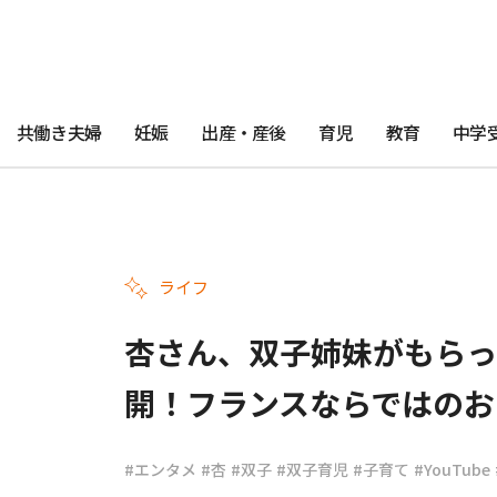
共働き夫婦
妊娠
出産・産後
育児
教育
中学
ライフ
杏さん、双子姉妹がもらっ
開！フランスならではのお
#エンタメ
#杏
#双子
#双子育児
#子育て
#YouTube