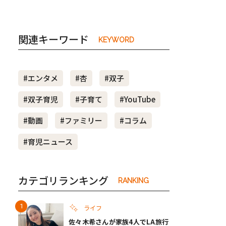
関連キーワード
KEYWORD
#エンタメ
#杏
#双子
#双子育児
#子育て
#YouTube
#動画
#ファミリー
#コラム
#育児ニュース
カテゴリランキング
RANKING
ライフ
佐々木希さんが家族4人でLA旅行