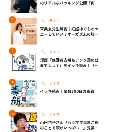
のリアルなパッキング公開「何が
あるかわからないから、人生」い
ざというときの備えも
ライフ
宋美玄先生解説｜妊娠中でもオナ
ニーしていい？オーガズムの胎児
への影響と3つの注意点
ライフ
漫画「保護者支援もアンタ達の仕
事でしょ？」をイッキ読み！（右
タップ＞で読める！）
ライフ
イッキ読み｜余命300日の毒親
ライフ
山田花子さん「もうママ毎日ご飯
のことで頭がいっぱい！」兄弟夏