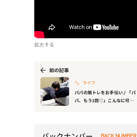
拡大する
前の記事
ライフ
パパの筋トレをお手伝い♪「パ
パ、もう1回♡」こんなに可愛
い重りならいくらでも頑張れち
ゃいそう！
バックナンバー
BACK NUMBER