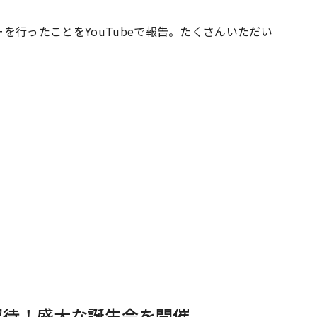
を行ったことをYouTubeで報告。たくさんいただい
#共働き夫婦のセブンルール
#共働
ビーニュース
#マタニティニュース
招待！盛大な誕生会を開催