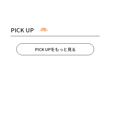
き夫婦
#産休
#育休
PICK UP
-PR-
PICK UPをもっと見る