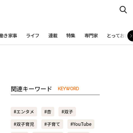
働き家事
ライフ
連載
特集
専門家
とっておき
関連キーワード
KEYWORD
#エンタメ
#杏
#双子
#双子育児
#子育て
#YouTube