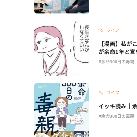
ライフ
【漫画】私がこ
が余命1年と宣
余命300日の毒親
ライフ
イッキ読み｜余
余命300日の毒親