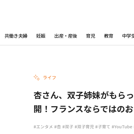
共働き夫婦
妊娠
出産・産後
育児
教育
中学
ライフ
杏さん、双子姉妹がもらっ
開！フランスならではのお
#エンタメ
#杏
#双子
#双子育児
#子育て
#YouTube