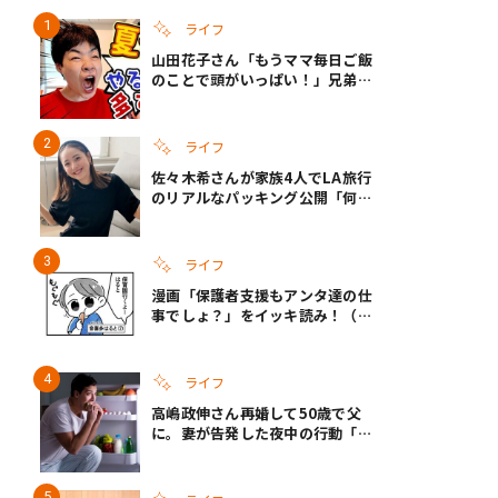
ライフ
山田花子さん「もうママ毎日ご飯
のことで頭がいっぱい！」兄弟夏
休みのリアルな生活に共感しかな
い
ライフ
佐々木希さんが家族4人でLA旅行
のリアルなパッキング公開「何が
あるかわからないから、人生」い
ざというときの備えも
ライフ
漫画「保護者支援もアンタ達の仕
事でしょ？」をイッキ読み！（右
タップ＞で読める！）
ライフ
高嶋政伸さん再婚して50歳で父
に。妻が告発した夜中の行動「こ
れ手出したら終わりだろうなとか
思うんだけども……」