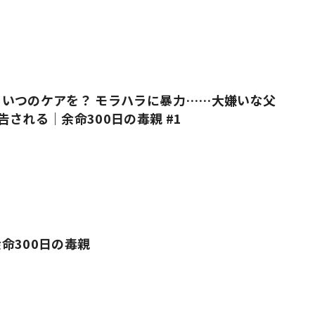
いつのケアを？ モラハラに暴力……大嫌いな父
告される｜余命300日の毒親 #1
命300日の毒親