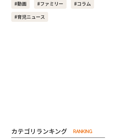
#動画
#ファミリー
#コラム
#育児ニュース
き夫婦
#産休
#育休
カテゴリランキング
RANKING