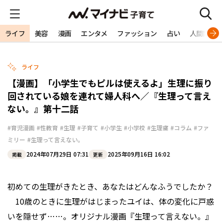
ライフ
美容
漫画
エンタメ
ファッション
占い
人間関係
ライフ
【漫画】「小学生でもピルは使えるよ」生理に振り
回されている娘を連れて婦人科へ／『生理って言え
ない。』第十二話
#育児漫画
#性教育
#生理
#子育て
#小学生
#小学校
#生理痛
#コラム
#ファ
ミリー
#生理って言えない。
2024年07月29日 07:31
2025年09月16日 16:02
掲載
更新
初めての生理がきたとき、あなたはどんなふうでしたか？
10歳のときに生理がはじまったユイは、体の変化に戸惑
いを隠せず……。オリジナル漫画『生理って言えない。』