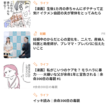
ライフ
【漫画】生後1カ月の赤ちゃんにポテチって正
気!? イクメン自認の夫が育休をとってみたら
妊娠
PR
妊娠中のからだと心の変化を、二人で。産婦人
科医と助産師が、プレママ・プレパパに伝えた
いこと
ライフ
【漫画】私がこいつのケアを？ モラハラに暴
力……大嫌いな父が余命1年と宣告される｜余
命300日の毒親 #1
#余命300日の毒親
ライフ
イッキ読み｜余命300日の毒親