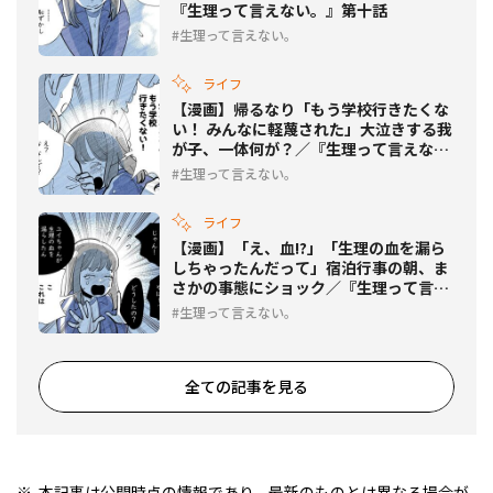
『生理って言えない。』第十話
生理って言えない。
ライフ
【漫画】帰るなり「もう学校行きたくな
い！ みんなに軽蔑された」大泣きする我
が子、一体何が？／『生理って言えな
い。』第九話
生理って言えない。
ライフ
【漫画】「え、血!?」「生理の血を漏ら
しちゃったんだって」宿泊行事の朝、ま
さかの事態にショック／『生理って言え
ない。』第八話
生理って言えない。
全ての記事を見る
本記事は公開時点の情報であり、最新のものとは異なる場合が