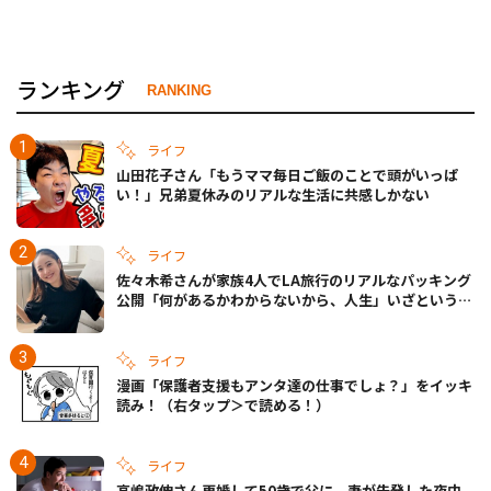
ランキング
RANKING
ライフ
山田花子さん「もうママ毎日ご飯のことで頭がいっぱ
い！」兄弟夏休みのリアルな生活に共感しかない
ライフ
佐々木希さんが家族4人でLA旅行のリアルなパッキング
公開「何があるかわからないから、人生」いざというと
きの備えも
ライフ
漫画「保護者支援もアンタ達の仕事でしょ？」をイッキ
読み！（右タップ＞で読める！）
ライフ
高嶋政伸さん再婚して50歳で父に。妻が告発した夜中