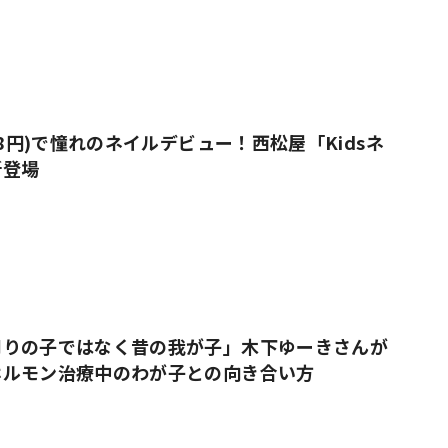
38円)で憧れのネイルデビュー！西松屋「Kidsネ
新登場
周りの子ではなく昔の我が子」木下ゆーきさんが
ホルモン治療中のわが子との向き合い方