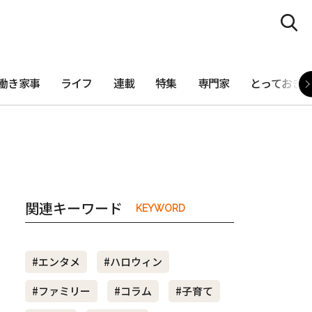
働き家事
ライフ
連載
特集
専門家
とっておき
関連キーワード
KEYWORD
#エンタメ
#ハロウィン
#ファミリー
#コラム
#子育て