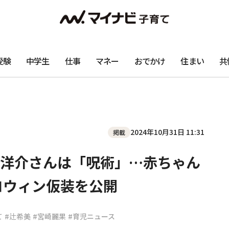
受験
中学生
仕事
マネー
おでかけ
住まい
共
2024年10月31日 11:31
掲載
洋介さんは「呪術」…赤ちゃん
ロウィン仮装を公開
て
#辻希美
#宮崎麗果
#育児ニュース