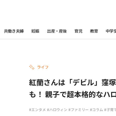
共働き夫婦
妊娠
出産・産後
育児
教育
中学
ライフ
紅蘭さんは「デビル」窪塚
も！ 親子で超本格的なハ
#エンタメ
#ハロウィン
#ファミリー
#コラム
#子育