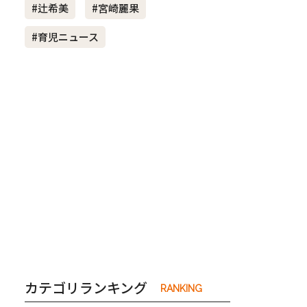
#辻希美
#宮崎麗果
#育児ニュース
き夫婦
#産休
#育休
カテゴリランキング
RANKING