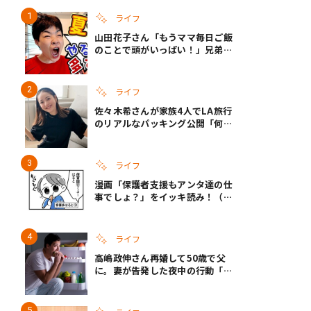
ライフ
山田花子さん「もうママ毎日ご飯
のことで頭がいっぱい！」兄弟夏
休みのリアルな生活に共感しかな
い
ライフ
佐々木希さんが家族4人でLA旅行
のリアルなパッキング公開「何が
あるかわからないから、人生」い
ざというときの備えも
ライフ
漫画「保護者支援もアンタ達の仕
事でしょ？」をイッキ読み！（右
タップ＞で読める！）
ライフ
高嶋政伸さん再婚して50歳で父
に。妻が告発した夜中の行動「こ
れ手出したら終わりだろうなとか
思うんだけども……」