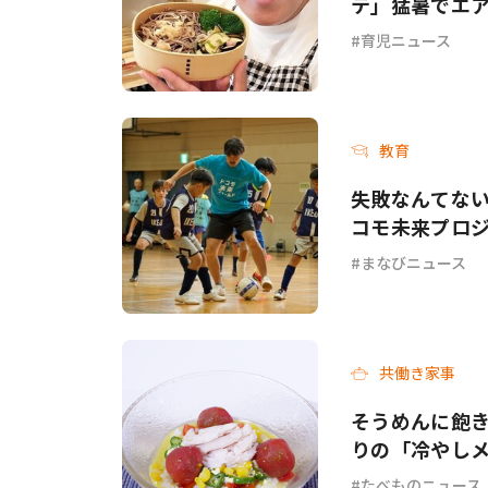
テ」猛暑でエ
てて…」
育児ニュース
教育
失敗なんてない
コモ未来プロジ
まなびニュース
共働き家事
そうめんに飽き
りの「冷やし
チ」各3選
たべものニュース