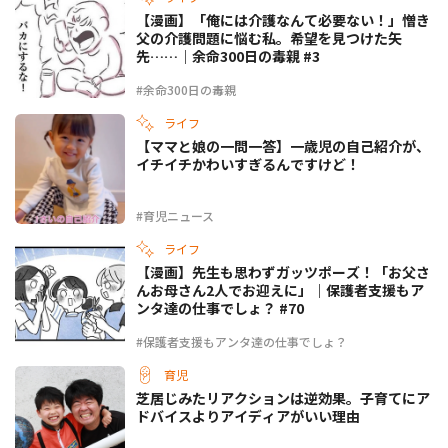
【漫画】「俺には介護なんて必要ない！」憎き
父の介護問題に悩む私。希望を見つけた矢
先……｜余命300日の毒親 #3
#余命300日の毒親
ライフ
【ママと娘の一問一答】一歳児の自己紹介が、
イチイチかわいすぎるんですけど！
#育児ニュース
ライフ
【漫画】先生も思わずガッツポーズ！「お父さ
んお母さん2人でお迎えに」｜保護者支援もア
ンタ達の仕事でしょ？ #70
#保護者支援もアンタ達の仕事でしょ？
育児
芝居じみたリアクションは逆効果。子育てにア
ドバイスよりアイディアがいい理由