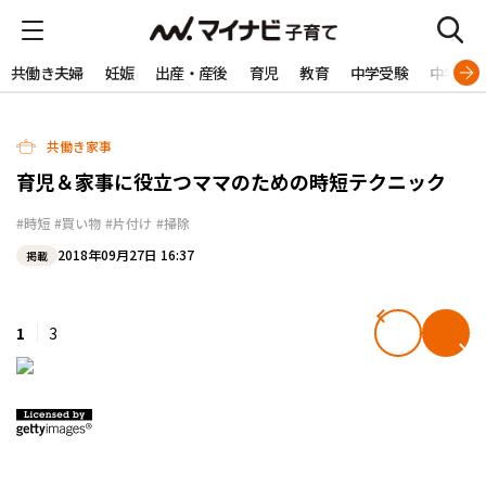
共働き夫婦
妊娠
出産・産後
育児
教育
中学受験
中学生
共働き家事
育児＆家事に役立つママのための時短テクニック
#時短
#買い物
#片付け
#掃除
2018年09月27日 16:37
掲載
1
3