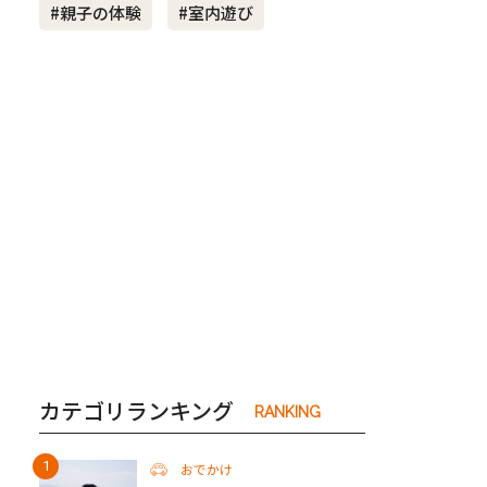
#親子の体験
#室内遊び
き夫婦
#産休
#育休
カテゴリランキング
RANKING
おでかけ