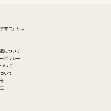
ビ子育て」とは
転載について
シーポリシー
について
について
わせ
訂正
覧