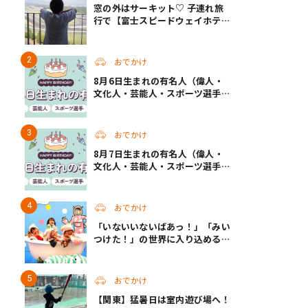
窓の外はサーキット♡ 子連れ旅
行で【富士スピードウェイホテ
ル】へ。レースがない日も楽しめ
る非日常ステイ（静岡・駿東郡）
おでかけ
8月6日生まれの有名人（偉人・
文化人・芸能人・スポーツ選手・
アニメキャラ）
おでかけ
8月7日生まれの有名人（偉人・
文化人・芸能人・スポーツ選手・
アニメキャラ）
おでかけ
「いないいないばあっ！」「みい
つけた！」の世界に入り込める！
人気企画が秋に帰ってくる
おでかけ
【関東】猛暑日は室内遊び場へ！