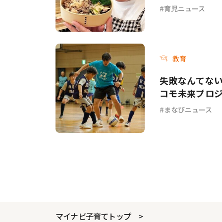
てて…」
育児ニュース
教育
失敗なんてない
コモ未来プロジ
まなびニュース
マイナビ子育てトップ