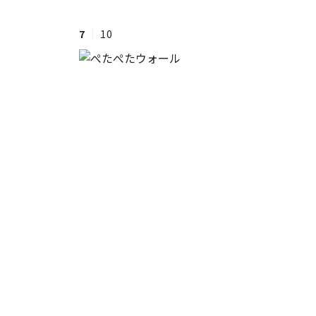
7
10
#ワンオペ育児
#コミックエッセイ
#渡邊大地の令和的ワーパパ道
#ベ