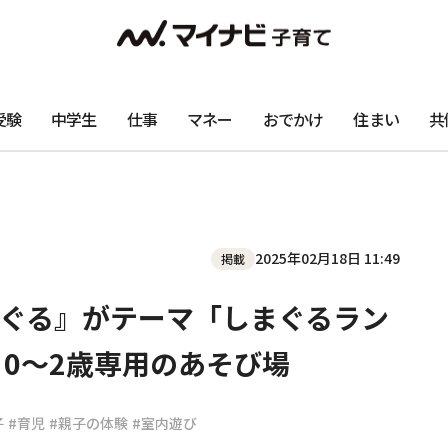
受験
中学生
仕事
マネー
おでかけ
住まい
共
2025年02月18日 11:49
掲載
ぐる』がテーマ「しまぐるラン
 0〜2歳専用のあそび場
子
#育児
#親子の体験
#室内遊び