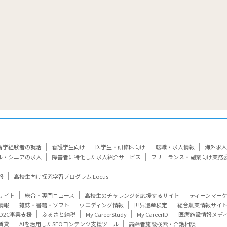
留学経験者の就活
看護学生向け
医学生・研修医向け
転職・求人情報
海外求人
ル・シニアの求人
障害者に特化した求人紹介サービス
フリーランス・副業向け業務
報
高校生向け探究学習プログラム Locus
サイト
総合・専門ニュース
高校生のチャレンジを応援するサイト
ティーンマー
情報
雑誌・書籍・ソフト
ウエディング情報
世界遺産検定
総合農業情報サイ
D2C事業支援
ふるさと納税
My CareerStudy
My CareerID
医療施設情報メデ
賃貸
AIを活用したSEOコンテンツ支援ツール
高齢者施設検索・介護相談