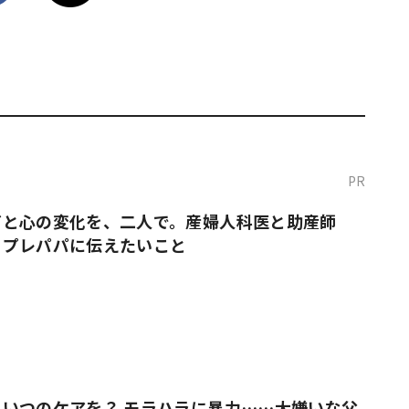
PR
だと心の変化を、二人で。産婦人科医と助産師
・プレパパに伝えたいこと
いつのケアを？ モラハラに暴力……大嫌いな父