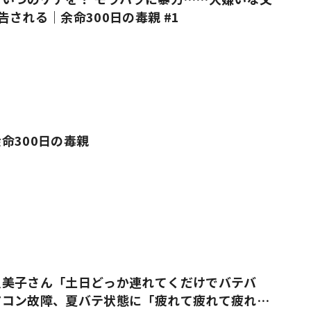
告される｜余命300日の毒親 #1
命300日の毒親
久美子さん「土日どっか連れてくだけでバテバ
アコン故障、夏バテ状態に「疲れて疲れて疲れ果