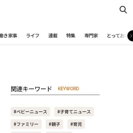
働き家事
ライフ
連載
特集
専門家
とっておき
関連キーワード
KEYWORD
#ベビーニュース
#子育てニュース
#ファミリー
#親子
#育児