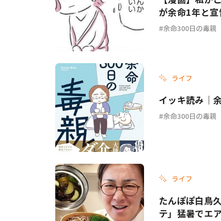
が余命1年と宣
余命300日の毒親
ライフ
イッキ読み｜余
余命300日の毒親
ライフ
たんぽぽ白鳥
テ」猛暑でエ