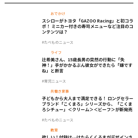
おでかけ
スシローがトヨタ「GAZOO Racing」と初コラ
ボ！ ミニカー付きの寿司メニューなど注目のコ
ンテンツは？
#たべものニュース
ライフ
辻希美さん、15歳長男の突然の行動に「失
神！」手がかかるぶん彼女ができたら「嫌です
ね」と断言
#育児ニュース
共働き家事
子どもから大人まで満足できる！ ロングセラー
ブランド「こくまろ」シリーズから、「こくま
ろシチュー」＜クリーム＞＜ビーフ＞が新発売
#たべものニュース
教育
欲しい！付録は…はたらくくるまがデザインさ