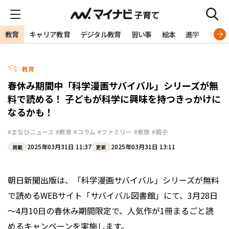
教育
キャリア教育
デジタル教育
習い事
絵本
進学
勉強
教育
春休み期間中「科学漫画サバイバル」シリーズが無
料で読める！ 子どもが科学に興味を持つきっかけに
なるかも！
#まなびニュース
#教育
#コラム
#ファミリー
#家族
#親子
2025年03月31日 11:37
2025年03月31日 13:11
掲載
更新
朝日新聞出版は、「科学漫画サバイバル」シリーズが無料
で読めるWEBサイト「サバイバル図書館」にて、3月28日
～4月10日の春休み期間限定で、人気作が1冊まるごと読
めるキャンペーンを実施します。