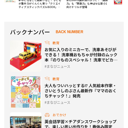
夢中になること間違いなし！ 子ども
あのSAPIX講師陣が作った！「国語
が集中力がぐんぐん育つ「クリエイ
力」も「算数力」も伸ばせる新小1
ティブスティックパズルBOOK」発
向けドリルが登場
売
バックナンバー
BACK NUMBER
教育
お気に入りのミニカーで、洗車あそびが
できる！ 洗車機おもちゃが付録のムック
本『のりものスペシャル！ 洗車でピカピ
カブック』が発売
まなびニュース
教育
大人もついハッとする!? 人気絵本作家・
さいとうしのぶさん最新作『ママのおく
ちチャック！』発売
まなびニュース
おでかけ
英会話学習×チアダンスワークショップ
で、楽しい思い出作りを！春休み限定