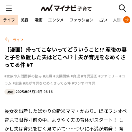
ライフ
美容
漫画
エンタメ
ファッション
占い
人間関係
ライフ
【漫画】帰ってこないってどういうこと!? 産後の妻
と子を放置した夫はどこへ!?｜夫が育児をなめくさ
ってる件 #7
#家族や人間関係の悩み
#夫婦
#夫婦関係
#育児
#育児漫画
#ファミリー
#コ
ラム
#家族
#夫が育児をなめくさってる件
#ワンオペ育児
2025年06月14日 06:16
掲載
長女を出産したばかりの新米ママ・かおり。ほぼワンオペ
育児で限界寸前の中、ようやく夫の育休がスタート！ し
かし夫は育児を甘く見ていて……ついに不満が爆発！ 育