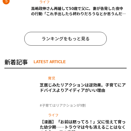
ライフ
高嶋政伸さん再婚して50歳で父に。妻が告発した夜中
の行動「これ手出したら終わりだろうなとか思うんだけ
ども……」
ランキングをもっと見る
新着記事
LATEST ARTICLE
育児
芝居じみたリアクションは逆効果。子育てにア
ドバイスよりアイディアがいい理由
#子育てはリアクションが9割
ライフ
【漫画】「お前は黙ってろ！」父に怯えて育っ
た幼少期……トラウマは今も消えることはなく