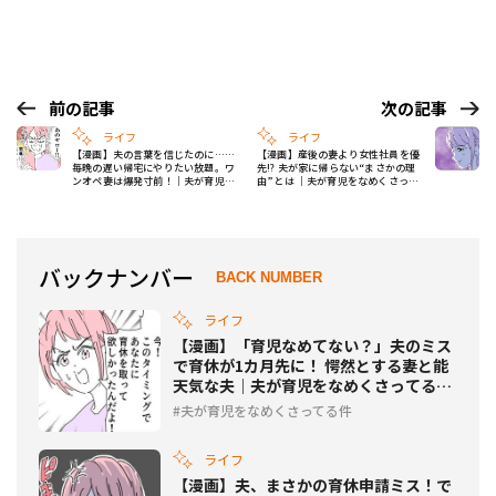
前の記事
次の記事
ライフ
ライフ
【漫画】夫の言葉を信じたのに……
【漫画】産後の妻より女性社員を優
毎晩の遅い帰宅にやりたい放題。ワ
先!? 夫が家に帰らない“まさかの理
ンオペ妻は爆発寸前！｜夫が育児を
由”とは ｜夫が育児をなめくさって
なめくさってる件 #6
る件 #8
バックナンバー
BACK NUMBER
ライフ
【漫画】「育児なめてない？」夫のミス
で育休が1カ月先に！ 愕然とする妻と能
天気な夫｜夫が育児をなめくさってる件
#5
夫が育児をなめくさってる件
ライフ
【漫画】夫、まさかの育休申請ミス！で