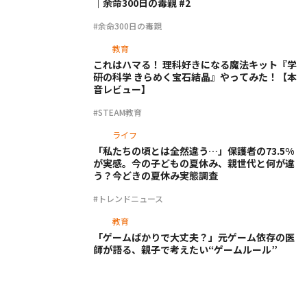
｜余命300日の毒親 #2
#余命300日の毒親
教育
これはハマる！ 理科好きになる魔法キット『学
研の科学 きらめく宝石結晶』やってみた！【本
音レビュー】
#STEAM教育
ライフ
「私たちの頃とは全然違う…」保護者の73.5%
が実感。今の子どもの夏休み、親世代と何が違
う？今どきの夏休み実態調査
#トレンドニュース
教育
「ゲームばかりで大丈夫？」元ゲーム依存の医
師が語る、親子で考えたい“ゲームルール”