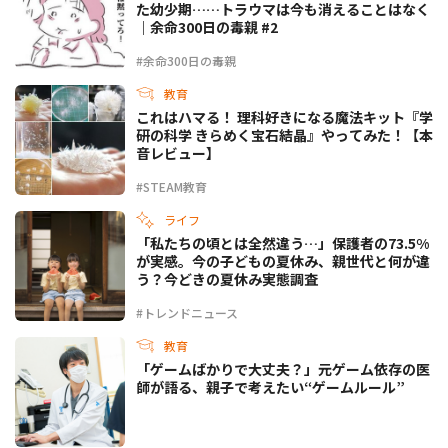
た幼少期……トラウマは今も消えることはなく
｜余命300日の毒親 #2
#余命300日の毒親
教育
これはハマる！ 理科好きになる魔法キット『学
研の科学 きらめく宝石結晶』やってみた！【本
音レビュー】
#STEAM教育
ライフ
「私たちの頃とは全然違う…」保護者の73.5%
が実感。今の子どもの夏休み、親世代と何が違
う？今どきの夏休み実態調査
#トレンドニュース
教育
「ゲームばかりで大丈夫？」元ゲーム依存の医
師が語る、親子で考えたい“ゲームルール”