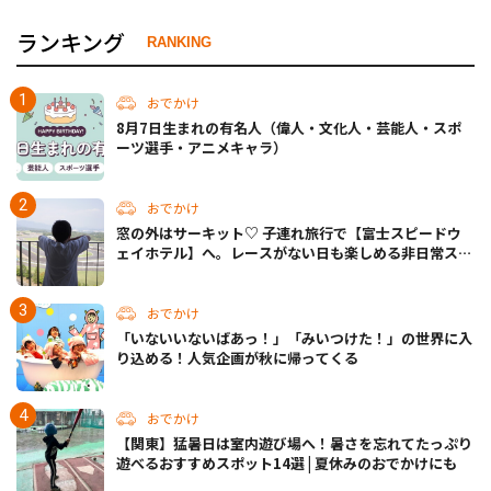
ランキング
RANKING
おでかけ
8月7日生まれの有名人（偉人・文化人・芸能人・スポ
ーツ選手・アニメキャラ）
おでかけ
窓の外はサーキット♡ 子連れ旅行で【富士スピードウ
ェイホテル】へ。レースがない日も楽しめる非日常ステ
イ（静岡・駿東郡）
おでかけ
「いないいないばあっ！」「みいつけた！」の世界に入
り込める！人気企画が秋に帰ってくる
おでかけ
【関東】猛暑日は室内遊び場へ！暑さを忘れてたっぷり
遊べるおすすめスポット14選 | 夏休みのおでかけにも