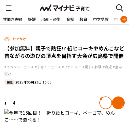
共働き夫婦
妊娠
出産・産後
育児
教育
中学受験
中学生
おでかけ
【参加無料】親子で熱狂!? 紙ヒコーキやめんこなど
昔ながらの遊びの頂点を目指す大会が広島県で開催
#イベントニュース
#子育てニュース
#ファミリー
#親子の体験
#育児
#室内
遊び
2025年05月23日 16:05
掲載
1
4