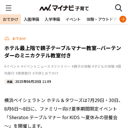
おでかけ
入園準備
入学準備
イベント
体験・アウトドア
旅
おでかけ
ホテル最上階で親子テーブルマナー教室--バーテン
ダーのミニカクテル教室付き
#イベント
#イベントニュース
#ファミリー
#親子の体験
#子どもの体験
#国
内旅行
#家族旅行
#子供とおでかけ
2025年06月20日 11:09
掲載
横浜ベイシェラトン ホテル＆タワーズは7月29日・30日、
8月6日～8日に、ファミリー向け夏季期間限定イベント
「Sheraton テーブルマナー for KIDS ～夏休みの昼餐会
～」を開催します。