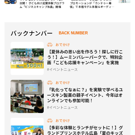
日間！ 子ども向け起業体験プログラ
プロモーションが「カンドゥー幕
ム「ビジネスキャンプ糸島」開催
張」で本格モデル体験＆オーディシ
ョンを開催！
バックナンバー
BACK NUMBER
おでかけ
【夏休みの思い出を作ろう！探しに行こ
う！】ムーミンバレーパークで、特別企
画「こども応援キャンぺーン」を実施
イベントニュース
おでかけ
「乳化ってなぁに？」を実験で学べるユ
ースキン製薬の親子イベント、今年はオ
ンラインでも参加可能！
イベントニュース
おでかけ
【多彩な体験とランチがセットに！】グ
ランドプリンスホテル広島「夏のキッズ