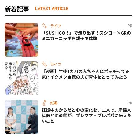
新着記事
LATEST ARTICLE
ライフ
PR
「SUSHIGO！」で走り出す！スシロー×GRの
ミニカーコラボを親子で体験
ライフ
【漫画】生後1カ月の赤ちゃんにポテチって正
気!? イクメン自認の夫が育休をとってみたら
妊娠
PR
妊娠中のからだと心の変化を、二人で。産婦人
科医と助産師が、プレママ・プレパパに伝えた
いこと