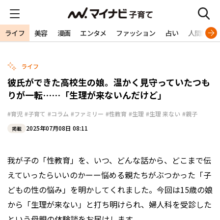
ライフ
美容
漫画
エンタメ
ファッション
占い
人間関係
ライフ
彼氏ができた高校生の娘。温かく見守っていたつも
りが一転……「生理が来ないんだけど」
#育児
#子育て
#コラム
#ファミリー
#性教育
#生理
#生理 来ない
#親子
2025年07月08日 08:11
掲載
我が子の「性教育」を、いつ、どんな話から、どこまで伝
えていったらいいのかーー悩める親たちがぶつかった「子
どもの性の悩み」を明かしてくれました。今回は15歳の娘
から「生理が来ない」と打ち明けられ、婦人科を受診した
という母親の体験談をお届けします。