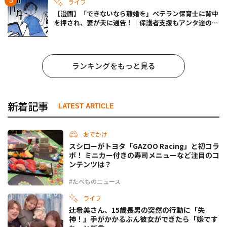
ライフ
【漫画】「できないなら離婚を」ベテラン保育士に背中
を押され、妻が夫に通告！｜保護者支援もアンタ達の仕
事でしょ？ #65
ランキングをもっと見る
新着記事
LATEST ARTICLE
おでかけ
スシローがトヨタ「GAZOO Racing」と初コラ
ボ！ ミニカー付きの寿司メニューなど注目のコ
ンテンツは？
#たべものニュース
ライフ
辻希美さん、15歳長男の突然の行動に「失
神！」手がかかるぶん彼女ができたら「嫌です