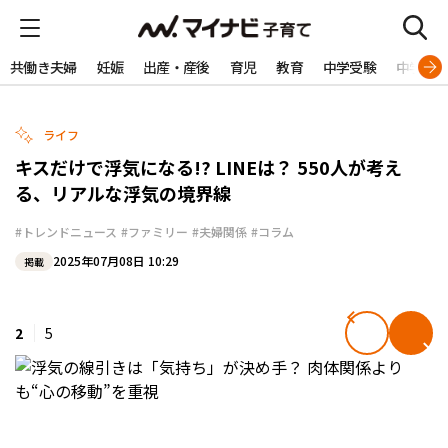
共働き夫婦
妊娠
出産・産後
育児
教育
中学受験
中学生
ライフ
キスだけで浮気になる!? LINEは？ 550人が考え
る、リアルな浮気の境界線
#トレンドニュース
#ファミリー
#夫婦関係
#コラム
2025年07月08日 10:29
掲載
2
5