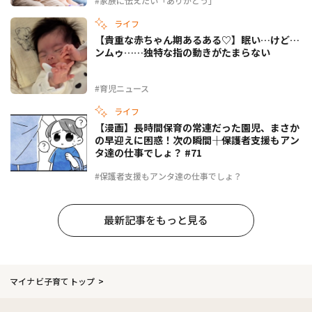
#家族に伝えたい「ありがとう」
ライフ
【貴重な赤ちゃん期あるある♡】眠い…けど…
ンムゥ……独特な指の動きがたまらない
#育児ニュース
ライフ
【漫画】長時間保育の常連だった園児、まさか
の早迎えに困惑！次の瞬間――｜保護者支援もアン
タ達の仕事でしょ？ #71
#保護者支援もアンタ達の仕事でしょ？
最新記事をもっと見る
マイナビ子育てトップ