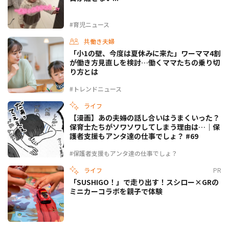
#育児ニュース
共働き夫婦
「小1の壁、今度は夏休みに来た」ワーママ4割
が働き方見直しを検討…働くママたちの乗り切
り方とは
#トレンドニュース
ライフ
【漫画】あの夫婦の話し合いはうまくいった？
保育士たちがソワソワしてしまう理由は…｜保
護者支援もアンタ達の仕事でしょ？ #69
#保護者支援もアンタ達の仕事でしょ？
ライフ
PR
「SUSHIGO！」で走り出す！スシロー×GRの
ミニカーコラボを親子で体験