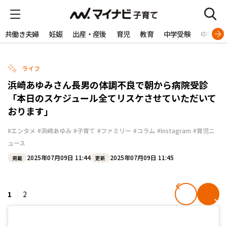
共働き夫婦
妊娠
出産・産後
育児
教育
中学受験
中学生
ライフ
浜崎あゆみさん長男の体調不良で朝から病院受診
「本日のスケジュール全てリスケさせていただいて
おります」
#エンタメ
#浜崎あゆみ
#子育て
#ファミリー
#コラム
#Instagram
#育児ニ
ュース
2025年07月09日 11:44
2025年07月09日 11:45
掲載
更新
1
2