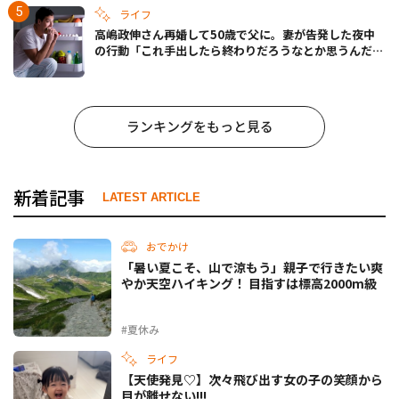
ライフ
高嶋政伸さん再婚して50歳で父に。妻が告発した夜中
の行動「これ手出したら終わりだろうなとか思うんだけ
ども……」
ランキングをもっと見る
新着記事
LATEST ARTICLE
おでかけ
「暑い夏こそ、山で涼もう」親子で行きたい爽
やか天空ハイキング！ 目指すは標高2000m級
#夏休み
ライフ
【天使発見♡】次々飛び出す女の子の笑顔から
目が離せない!!!