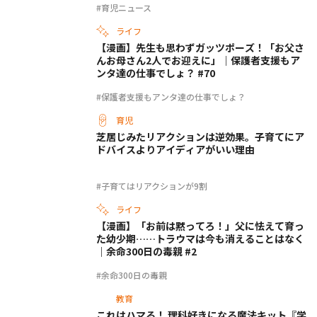
#育児ニュース
ライフ
【漫画】先生も思わずガッツポーズ！「お父さ
んお母さん2人でお迎えに」｜保護者支援もア
ンタ達の仕事でしょ？ #70
#保護者支援もアンタ達の仕事でしょ？
育児
芝居じみたリアクションは逆効果。子育てにア
ドバイスよりアイディアがいい理由
#子育てはリアクションが9割
ライフ
【漫画】「お前は黙ってろ！」父に怯えて育っ
た幼少期……トラウマは今も消えることはなく
｜余命300日の毒親 #2
#余命300日の毒親
教育
これはハマる！ 理科好きになる魔法キット『学