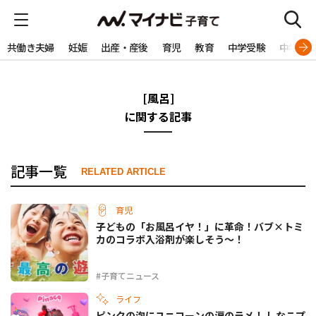
共働き夫婦
妊娠
出産・産後
育児
教育
中学受験
中学生
[風呂]
に関する記事
記事一覧
RELATED ARTICLE
育児
子どもの「お風呂イヤ！」に革命！バブ×トミ
カのコラボ入浴剤が楽しそう～！
#子育てニュース
ライフ
ピンクの泡にユニコーンの涙のラメ！ しなこプ