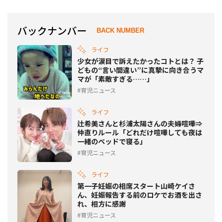
バックナンバー
BACK NUMBER
ライフ
少女が涙目で訴えたかったコトとは？ 子
どもの“言い間違い”に真摯に向き合うマ
マが「素敵すぎる……」
育児ニュース
ライフ
辻希美さんと杉浦太陽さんの夫婦喧嘩⇒
仲直りルール「どれだけ喧嘩しても夜は
一緒のベッドで寝る」
育児ニュース
ライフ
第一子妊娠の相席スタート山崎ケイさ
ん、妊娠報告する前のロケでお酒を出さ
れ、相方に感謝
育児ニュース