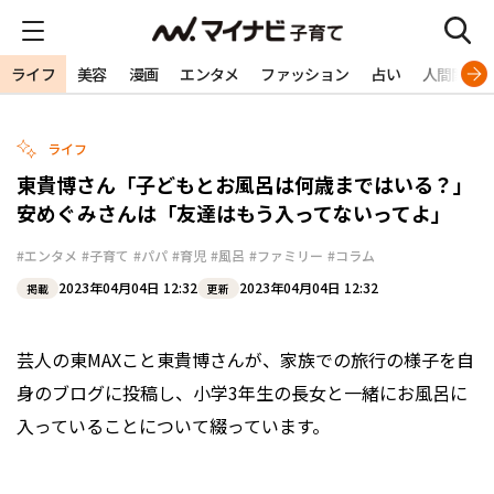
ライフ
美容
漫画
エンタメ
ファッション
占い
人間関係
ライフ
東貴博さん「子どもとお風呂は何歳まではいる？」
安めぐみさんは「友達はもう入ってないってよ」
#エンタメ
#子育て
#パパ
#育児
#風呂
#ファミリー
#コラム
2023年04月04日 12:32
2023年04月04日 12:32
掲載
更新
芸人の東MAXこと東貴博さんが、家族での旅行の様子を自
身のブログに投稿し、小学3年生の長女と一緒にお風呂に
入っていることについて綴っています。