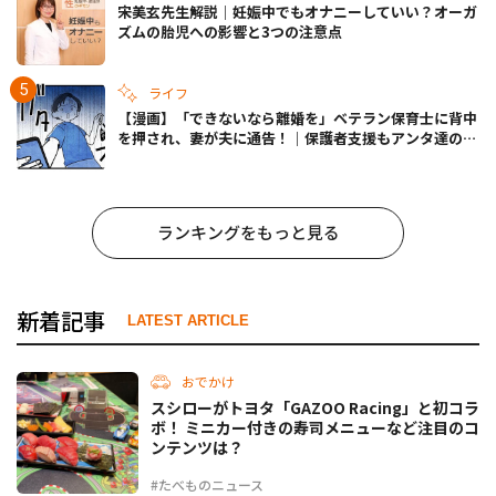
宋美玄先生解説｜妊娠中でもオナニーしていい？オーガ
ズムの胎児への影響と3つの注意点
ライフ
【漫画】「できないなら離婚を」ベテラン保育士に背中
を押され、妻が夫に通告！｜保護者支援もアンタ達の仕
事でしょ？ #65
ランキングをもっと見る
新着記事
LATEST ARTICLE
おでかけ
スシローがトヨタ「GAZOO Racing」と初コラ
ボ！ ミニカー付きの寿司メニューなど注目のコ
ンテンツは？
#たべものニュース