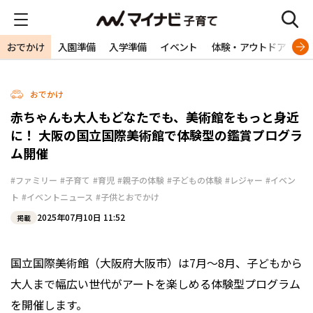
おでかけ
入園準備
入学準備
イベント
体験・アウトドア
旅
おでかけ
赤ちゃんも大人もどなたでも、美術館をもっと身近
に！ 大阪の国立国際美術館で体験型の鑑賞プログラ
ム開催
#ファミリー
#子育て
#育児
#親子の体験
#子どもの体験
#レジャー
#イベン
ト
#イベントニュース
#子供とおでかけ
2025年07月10日 11:52
掲載
国立国際美術館（大阪府大阪市）は7月～8月、子どもから
大人まで幅広い世代がアートを楽しめる体験型プログラム
を開催します。