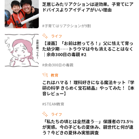
芝居じみたリアクションは逆効果。子育てにア
ドバイスよりアイディアがいい理由
#子育てはリアクションが9割
ライフ
【漫画】「お前は黙ってろ！」父に怯えて育っ
た幼少期……トラウマは今も消えることはなく
｜余命300日の毒親 #2
#余命300日の毒親
教育
これはハマる！ 理科好きになる魔法キット『学
研の科学 きらめく宝石結晶』やってみた！【本
音レビュー】
#STEAM教育
ライフ
「私たちの頃とは全然違う…」保護者の73.5%
が実感。今の子どもの夏休み、親世代と何が違
う？今どきの夏休み実態調査