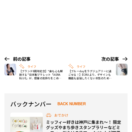
前の記事
次の記事
ライフ
ライフ
【ブランド8周年記念】“身も心も解
【ブルーdayをラグジュアリーに過
放する”日本製ブラレット「AERA
ごせる！】ÉCRUより、デザインも
BLUE」が、感謝の気持ちをこめた
機能も妥協したくない女性のための
特別セールを開催！
新作吸水ショーツ2型が誕生！
バックナンバー
BACK NUMBER
おでかけ
ミッフィー好きは神戸に集まれ～！ 限定
グッズやまち歩きスタンプラリーなどミ