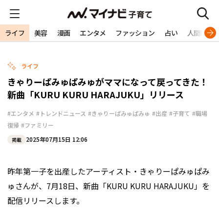
ライフ
美容
漫画
エンタメ
ファッション
占い
人間関係
ライフ
きゃりーぱみゅぱみゅがママになって戻ってきた！
新曲「KURU KURU HARAJUKU」リリース
#エンタメ
#トレンドニュース
#きゃりーぱみゅぱみゅ
#出産
#子育て
#職場
復帰
#ファミリー
2025年07月15日 12:06
掲載
昨年第一子を出産したアーティスト・きゃりーぱみゅぱみ
ゅさんが、7月18日、新曲「KURU KURU HARAJUKU」を
配信リリースします。