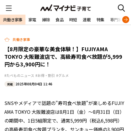
共働き家事
家電
掃除
食品
時短
連載
特集
専門家
共働き家事
【8月限定の豪華な美食体験！】FUJIYAMA
TOKYO 大阪難波店で、高級寿司食べ放題が5,999
円から3,900円に！
#たべものニュース
#お得・割引
#グルメ
2025年08月04日 11:46
掲載
SNSやメディアで話題の”寿司食べ放題”が楽しめるFUJIY
AMA TOKYO 大阪難波店は8月1日（金）〜8月31日（日）
の期間中、1日5組限定で、通常5,999円（税込6,598円）
の高級寿司食べ放題プランを、サンキュー価格の3,900円