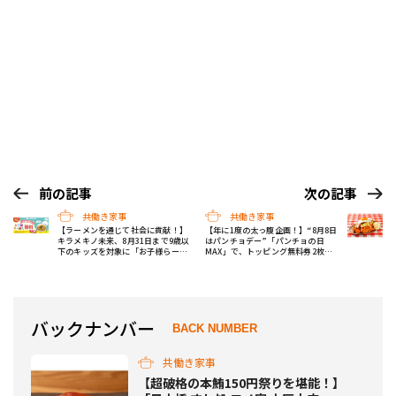
前の記事
次の記事
共働き家事
共働き家事
【ラーメンを通じて社会に貢献！】
【年に1度の太っ腹企画！】“8月8日
キラメキノ未来、8月31日まで9歳以
はパンチョデー”「パンチョの日
下のキッズを対象に「お子様らーめ
MAX」で、トッピング無料券2枚＆
ん」を無料で提供中！
アプリ来店ポイント2倍！
バックナンバー
BACK NUMBER
共働き家事
【超破格の本鮪150円祭りを堪能！】