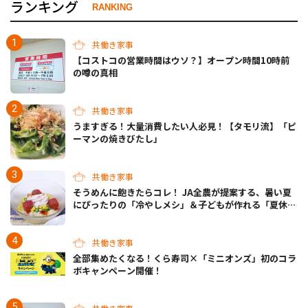
ランキング
RANKING
共働き家事
【コストコの営業時間はウソ？】オープン時間10時前
の噂の真相
共働き家事
うますぎる！大量消費したい人必見！【タモリ流】「ピ
ーマンの焼きびたし」
共働き家事
そうめんに飽きたらコレ！ JA全農が提案する、暑い夏
にぴったりの「冷やしメシ」＆子どもが作れる「夏休み
お留守番ランチ」各3選
共働き家事
全部集めたくなる！くら寿司×「ミニオンズ」初のコラ
ボキャンペーン開催！