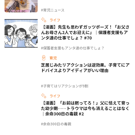
#育児ニュース
ライフ
【漫画】先生も思わずガッツポーズ！「お父さ
んお母さん2人でお迎えに」｜保護者支援もア
ンタ達の仕事でしょ？ #70
#保護者支援もアンタ達の仕事でしょ？
育児
芝居じみたリアクションは逆効果。子育てにア
ドバイスよりアイディアがいい理由
#子育てはリアクションが9割
ライフ
【漫画】「お前は黙ってろ！」父に怯えて育っ
た幼少期……トラウマは今も消えることはなく
｜余命300日の毒親 #2
#余命300日の毒親