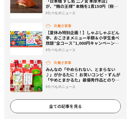
「日本橋 すし処 二ノ宮 本厚木店」
が、"鮪の王様" 本鮪を1貫150円（税
込）で提供！
たべものニュース
共働き家事
【夏休み特別企画！】しゃぶしゃぶどん
亭、おこさまメニュー半額＆小学生食べ
放題“全コース”1,000円キャンペーン開
催！
たべものニュース
共働き家事
みんなの「やめられない、とまらない
♪」がかるたに！ お笑いコンビ・ずんが
「やめとまかるた」最優秀作品とのりし
お味発売を発表！
たべものニュース
全ての記事を見る