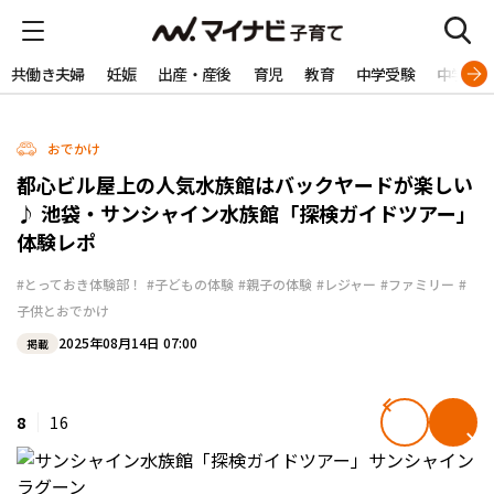
共働き夫婦
妊娠
出産・産後
育児
教育
中学受験
中学生
おでかけ
都心ビル屋上の人気水族館はバックヤードが楽しい
♪ 池袋・サンシャイン水族館「探検ガイドツアー」
体験レポ
#とっておき体験部！
#子どもの体験
#親子の体験
#レジャー
#ファミリー
#
子供とおでかけ
2025年08月14日 07:00
掲載
8
16