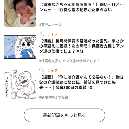
【貴重な赤ちゃん期あるある♡】眠い…けど…
ンムゥ……独特な指の動きがたまらない
#育児ニュース
ライフ
【漫画】長時間保育の常連だった園児、まさか
の早迎えに困惑！次の瞬間――｜保護者支援もアン
タ達の仕事でしょ？ #71
#保護者支援もアンタ達の仕事でしょ？
ライフ
【漫画】「俺には介護なんて必要ない！」憎き
父の介護問題に悩む私。希望を見つけた矢
先……｜余命300日の毒親 #3
#余命300日の毒親
最新記事をもっと見る