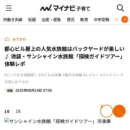
共働き夫婦
妊娠
出産・産後
育児
教育
中学受験
中学生
おでかけ
都心ビル屋上の人気水族館はバックヤードが楽しい
♪ 池袋・サンシャイン水族館「探検ガイドツアー」
体験レポ
#とっておき体験部！
#子どもの体験
#親子の体験
#レジャー
#ファミリー
#
子供とおでかけ
2025年08月14日 07:00
掲載
10
16