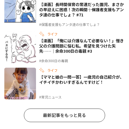
【漫画】長時間保育の常連だった園児、まさか
の早迎えに困惑！次の瞬間――｜保護者支援もアン
タ達の仕事でしょ？ #71
#保護者支援もアンタ達の仕事でしょ？
ライフ
【漫画】「俺には介護なんて必要ない！」憎き
父の介護問題に悩む私。希望を見つけた矢
先……｜余命300日の毒親 #3
#余命300日の毒親
ライフ
【ママと娘の一問一答】一歳児の自己紹介が、
イチイチかわいすぎるんですけど！
#育児ニュース
最新記事をもっと見る