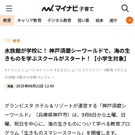
教育
キャリア教育
デジタル教育
習い事
絵本
進学
勉強
教育
水族館が学校に！ 神戸須磨シーワールドで、海の生
きものを学ぶスクールがスタート！【小学生対象】
#イベントニュース
#イベント
#まなびニュース
#ファミリー
#教育
#子ども
の体験
#親子の体験
#レジャー
2025年08月22日 12:43
掲載
グランビスタ ホテル＆リゾートが運営する「神戸須磨シ
ーワールド」（兵庫県神戸市）は、9月6日から土曜、日
曜、祝日を中心に、海の生きものについて学べる教育プロ
グラム「生きものスマシースクール」を開催します。