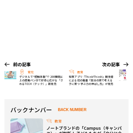
前の記事
次の記事
育児
教育
デジタルで“感触体験”!? 200種類以
知育アプリ『Think!Think!』開発者
上の感触ペンⓇで好奇心広がる「さ
による初の著書『自分の頭で考える
わるTECH（テック）」新発売
子に育つ 学ぶ力の伸ばし方』が発売
バックナンバー
BACK NUMBER
教育
ノートブランドの「Campus（キャンパ