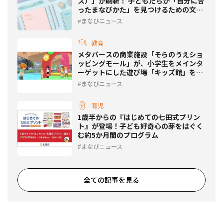
ス）」が刷新！ 子どもたちが「自分に合
ったまなびかた」を見つけるための文具
12種類が登場
まなびニュース
教育
メタバースの商業施設「そらのうえショ
ッピングモール」が、小学生をメインタ
ーゲットにした遊び場「キッズ館」をオ
ープン！
まなびニュース
育児
1歳半からの『はじめての七田式プリン
ト』が登場！子ども好奇心の芽をはぐく
む約5か月間のプログラム
まなびニュース
全ての記事を見る