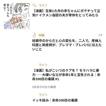
ライフ
【漫画】生後1カ月の赤ちゃんにポテチって正
気!? イクメン自認の夫が育休をとってみたら
妊娠
PR
妊娠中のからだと心の変化を、二人で。産婦人
科医と助産師が、プレママ・プレパパに伝えた
いこと
ライフ
【漫画】私がこいつのケアを？ モラハラに暴
力……大嫌いな父が余命1年と宣告される｜余
命300日の毒親 #1
#余命300日の毒親
ライフ
イッキ読み｜余命300日の毒親