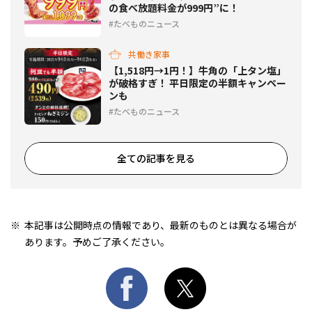
の食べ放題料金が999円”に！
たべものニュース
共働き家事
【1,518円→1円！】牛角の「上タン塩」
が破格すぎ！ 平日限定の半額キャンペー
ンも
たべものニュース
全ての記事を見る
本記事は公開時点の情報であり、最新のものとは異なる場合が
あります。予めご了承ください。