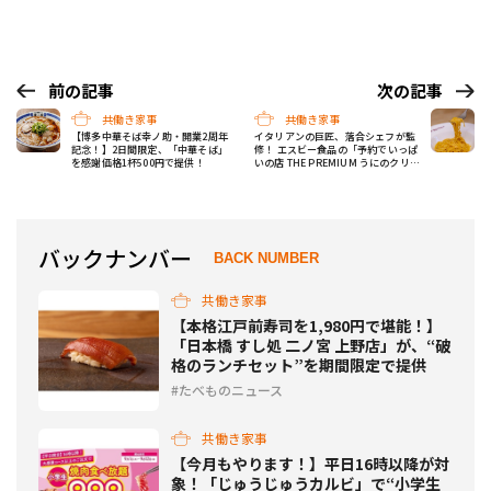
前の記事
次の記事
共働き家事
共働き家事
【博多中華そば幸ノ助・開業2周年
イタリアンの巨匠、落合シェフが監
記念！】2日間限定、「中華そば」
修！ エスビー食品の「予約でいっぱ
を感謝価格1杯500円で提供！
いの店 THE PREMIUM うにのクリー
ムソース」試食レポ
バックナンバー
BACK NUMBER
共働き家事
【本格江戸前寿司を1,980円で堪能！】
「日本橋 すし処 二ノ宮 上野店」が、“破
格のランチセット”を期間限定で提供
たべものニュース
共働き家事
【今月もやります！】平日16時以降が対
象！「じゅうじゅうカルビ」で“小学生