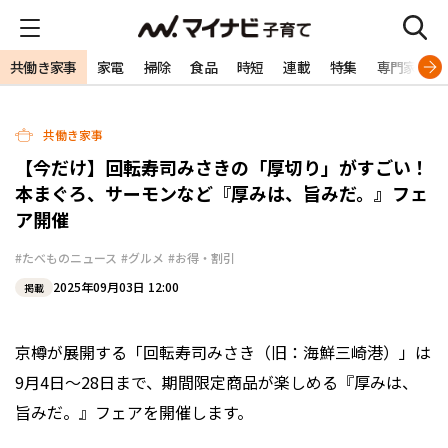
共働き家事
家電
掃除
食品
時短
連載
特集
専門家
共働き家事
【今だけ】回転寿司みさきの「厚切り」がすごい！
本まぐろ、サーモンなど『厚みは、旨みだ。』フェ
ア開催
#たべものニュース
#グルメ
#お得・割引
2025年09月03日 12:00
掲載
京樽が展開する「回転寿司みさき（旧：海鮮三崎港）」は
9月4日～28日まで、期間限定商品が楽しめる『厚みは、
旨みだ。』フェアを開催します。