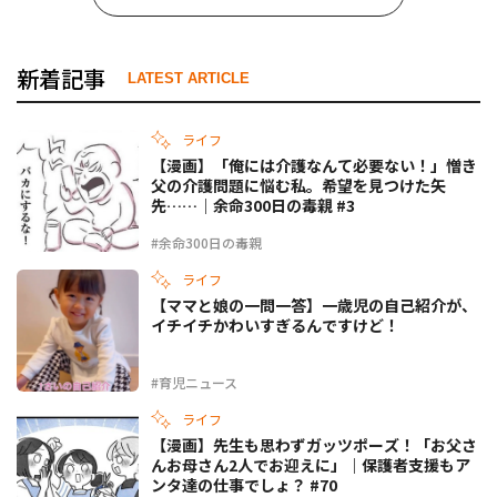
新着記事
LATEST ARTICLE
ライフ
【漫画】「俺には介護なんて必要ない！」憎き
父の介護問題に悩む私。希望を見つけた矢
先……｜余命300日の毒親 #3
#余命300日の毒親
ライフ
【ママと娘の一問一答】一歳児の自己紹介が、
イチイチかわいすぎるんですけど！
#育児ニュース
ライフ
【漫画】先生も思わずガッツポーズ！「お父さ
んお母さん2人でお迎えに」｜保護者支援もア
ンタ達の仕事でしょ？ #70