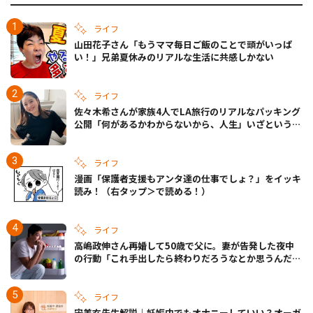
ライフ
山田花子さん「もうママ毎日ご飯のことで頭がいっぱ
い！」兄弟夏休みのリアルな生活に共感しかない
ライフ
佐々木希さんが家族4人でLA旅行のリアルなパッキング
公開「何があるかわからないから、人生」いざというと
きの備えも
ライフ
漫画「保護者支援もアンタ達の仕事でしょ？」をイッキ
読み！（右タップ＞で読める！）
ライフ
高嶋政伸さん再婚して50歳で父に。妻が告発した夜中
の行動「これ手出したら終わりだろうなとか思うんだけ
ども……」
ライフ
宋美玄先生解説｜妊娠中でもオナニーしていい？オーガ