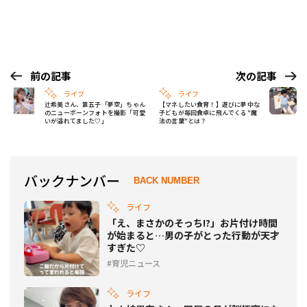
前の記事
次の記事
ライフ
ライフ
辻希美さん、第五子「夢空」ちゃん
【マネしたい食育！】遊びに夢中な
のニューボーンフォトを撮影「可愛
子どもが毎回食卓に飛んでくる"魔
いが溢れてました♡」
法の言葉"とは？
バックナンバー
BACK NUMBER
ライフ
「え、まさかのそっち!?」お片付け時間
が始まると…男の子がとった行動が天才
すぎた♡
育児ニュース
ライフ