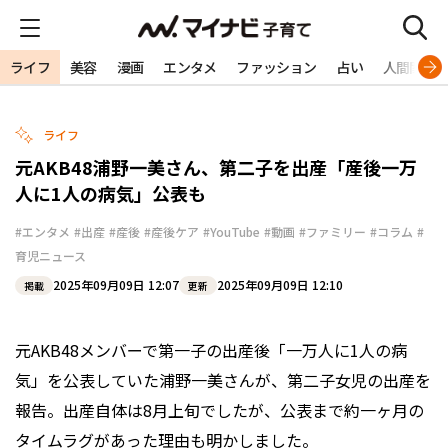
ライフ
美容
漫画
エンタメ
ファッション
占い
人間関係
ライフ
元AKB48浦野一美さん、第二子を出産「産後一万
人に1人の病気」公表も
#エンタメ
#出産
#産後
#産後ケア
#YouTube
#動画
#ファミリー
#コラム
#
育児ニュース
2025年09月09日 12:07
2025年09月09日 12:10
掲載
更新
元AKB48メンバーで第一子の出産後「一万人に1人の病
気」を公表していた浦野一美さんが、第二子女児の出産を
報告。出産自体は8月上旬でしたが、公表まで約一ヶ月の
タイムラグがあった理由も明かしました。