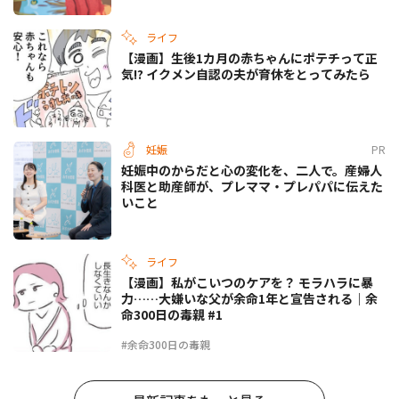
ライフ
【漫画】生後1カ月の赤ちゃんにポテチって正
気!? イクメン自認の夫が育休をとってみたら
妊娠
PR
妊娠中のからだと心の変化を、二人で。産婦人
科医と助産師が、プレママ・プレパパに伝えた
いこと
ライフ
【漫画】私がこいつのケアを？ モラハラに暴
力……大嫌いな父が余命1年と宣告される｜余
命300日の毒親 #1
#余命300日の毒親