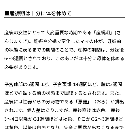
■産褥期は十分に体を休めて
産後の女性にとって大変重要な時期である「産褥期」(さ
んじょくき)。妊娠や分娩で変化したママの体が、妊娠前
の状態に戻るまでの期間のことで、産褥の期間は、分娩後
6～8週間とされており、このあいだは十分に母体を休める
必要があります。
子宮体部は6週間ほど、子宮頚部は4週間ほど、腟は3週間
ほどで妊娠する前の状態まで回復するとされます。また、
産後には性器からの分泌物である「悪露」（おろ）が排出
されます。個人差はありますが、産後直後は赤色、 産後
3〜4日以降から1週間ほどは褐色、そこから2〜3週間ほど
は黄色、以降は白色となり、完全に悪露が出なくなるまで