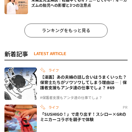
ズムの胎児への影響と3つの注意点
ランキングをもっと見る
新着記事
LATEST ARTICLE
ライフ
【漫画】あの夫婦の話し合いはうまくいった？
保育士たちがソワソワしてしまう理由は…｜保
護者支援もアンタ達の仕事でしょ？ #69
#保護者支援もアンタ達の仕事でしょ？
ライフ
PR
「SUSHIGO！」で走り出す！スシロー×GRの
ミニカーコラボを親子で体験