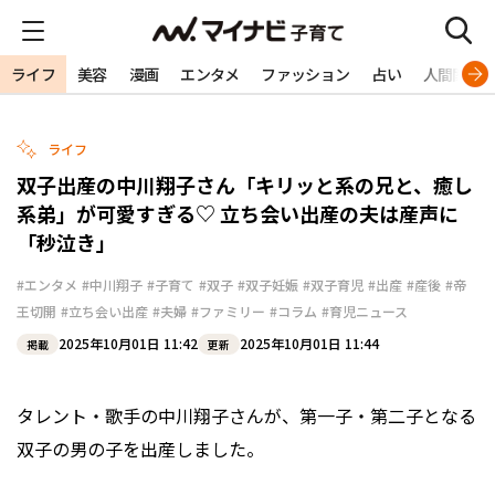
ライフ
美容
漫画
エンタメ
ファッション
占い
人間関係
ライフ
双子出産の中川翔子さん「キリッと系の兄と、癒し
系弟」が可愛すぎる♡ 立ち会い出産の夫は産声に
「秒泣き」
#エンタメ
#中川翔子
#子育て
#双子
#双子妊娠
#双子育児
#出産
#産後
#帝
王切開
#立ち会い出産
#夫婦
#ファミリー
#コラム
#育児ニュース
2025年10月01日 11:42
2025年10月01日 11:44
掲載
更新
タレント・歌手の中川翔子さんが、第一子・第二子となる
双子の男の子を出産しました。