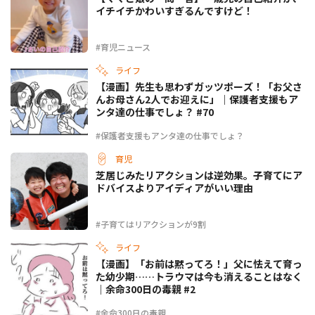
イチイチかわいすぎるんですけど！
#育児ニュース
ライフ
【漫画】先生も思わずガッツポーズ！「お父さ
んお母さん2人でお迎えに」｜保護者支援もア
ンタ達の仕事でしょ？ #70
#保護者支援もアンタ達の仕事でしょ？
育児
芝居じみたリアクションは逆効果。子育てにア
ドバイスよりアイディアがいい理由
#子育てはリアクションが9割
ライフ
【漫画】「お前は黙ってろ！」父に怯えて育っ
た幼少期……トラウマは今も消えることはなく
｜余命300日の毒親 #2
#余命300日の毒親