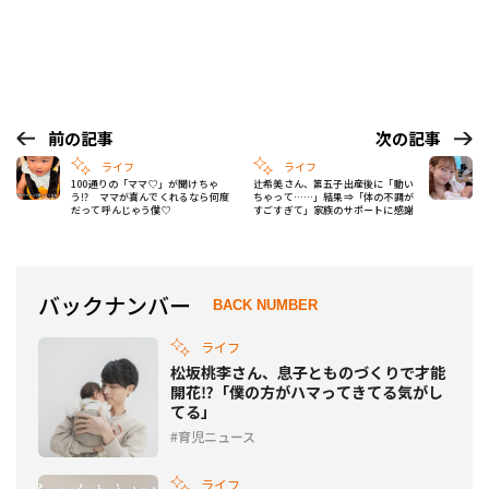
前の記事
次の記事
ライフ
ライフ
100通りの「ママ♡」が聞けちゃ
辻希美さん、第五子出産後に「動い
う⁉ ママが喜んでくれるなら何度
ちゃって……」結果⇒「体の不調が
だって呼んじゃう僕♡
すごすぎて」家族のサポートに感謝
バックナンバー
BACK NUMBER
ライフ
松坂桃李さん、息子とものづくりで才能
開花⁉「僕の方がハマってきてる気がし
てる」
育児ニュース
ライフ