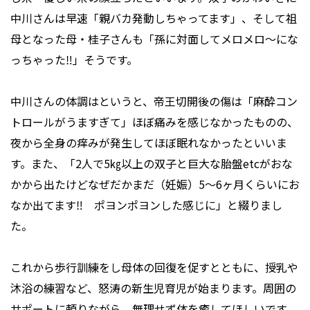
中川さんは早速「親バカ発動しちゃってます」、そして祖
母となった母・桂子さんも「孫に対面してメロメロ～にな
っちゃった‼」そうです。
中川さんの体調はというと、帝王切開後の傷は「麻酔コン
トロールがうますぎて」ほぼ痛みを感じなかったものの、
夜から全身の痒みが発生してほぼ眠れなかったといいま
す。また、「2人で5㎏以上の双子と巨大な胎盤etcがおな
かから出たけどなぜだかまだ（妊娠）5～6ヶ月くらいにお
なか出てます‼ ポヨンポヨンした感じに」と綴りまし
た。
これから歩行訓練をし母体の回復を促すとともに、授乳や
沐浴の練習など、怒涛の新生児育児が始まります。周囲の
サポートに頼りながら、無理せず体を癒してほしいです