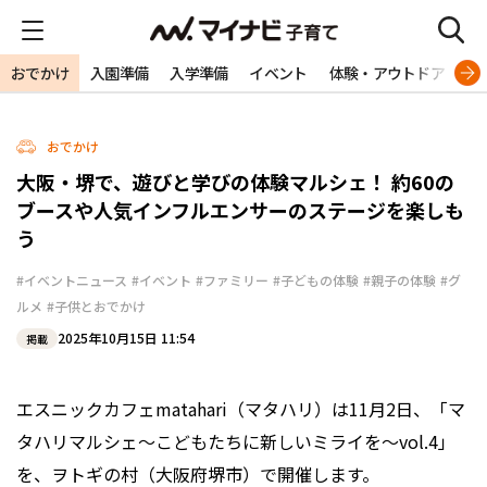
おでかけ
入園準備
入学準備
イベント
体験・アウトドア
旅
おでかけ
大阪・堺で、遊びと学びの体験マルシェ！ 約60の
ブースや人気インフルエンサーのステージを楽しも
う
#イベントニュース
#イベント
#ファミリー
#子どもの体験
#親子の体験
#グ
ルメ
#子供とおでかけ
2025年10月15日 11:54
掲載
エスニックカフェmatahari（マタハリ）は11月2日、「マ
タハリマルシェ～こどもたちに新しいミライを～vol.4」
を、ヲトギの村（大阪府堺市）で開催します。