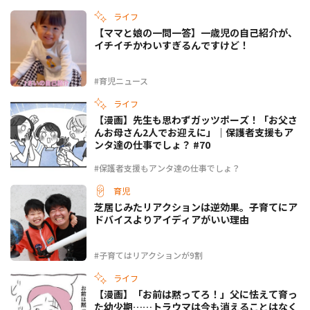
ライフ
【ママと娘の一問一答】一歳児の自己紹介が、
イチイチかわいすぎるんですけど！
#育児ニュース
ライフ
【漫画】先生も思わずガッツポーズ！「お父さ
んお母さん2人でお迎えに」｜保護者支援もア
ンタ達の仕事でしょ？ #70
#保護者支援もアンタ達の仕事でしょ？
育児
芝居じみたリアクションは逆効果。子育てにア
ドバイスよりアイディアがいい理由
#子育てはリアクションが9割
ライフ
【漫画】「お前は黙ってろ！」父に怯えて育っ
た幼少期……トラウマは今も消えることはなく