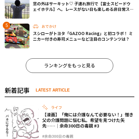
窓の外はサーキット♡ 子連れ旅行で【富士スピードウ
ェイホテル】へ。レースがない日も楽しめる非日常ステ
イ（静岡・駿東郡）
おでかけ
スシローがトヨタ「GAZOO Racing」と初コラボ！ ミ
ニカー付きの寿司メニューなど注目のコンテンツは？
ランキングをもっと見る
新着記事
LATEST ARTICLE
ライフ
【漫画】「俺には介護なんて必要ない！」憎き
父の介護問題に悩む私。希望を見つけた矢
先……｜余命300日の毒親 #3
#余命300日の毒親