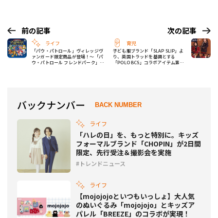
前の記事
次の記事
ライフ
育児
「パウ・パトロール」ヴィレッジヴ
子ども服ブランド「SLAP SLIP」よ
ァンガード限定商品が登場！〜「パ
り、英国トラッドを基調とする
ウ・パトロール フレンドパーク」ほ
「POLO BCS」コラボアイテム第4
かにて続々販売開始
弾が新登場！
バックナンバー
BACK NUMBER
ライフ
「ハレの日」を、もっと特別に。キッズ
フォーマルブランド「CHOPIN」が2日間
限定、先行受注＆撮影会を実施
トレンドニュース
ライフ
【mojojojoといつもいっしょ】大人気
のぬいぐるみ「mojojojo」とキッズア
パレル「BREEZE」のコラボが実現！