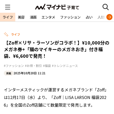
ライフ
美容
漫画
エンタメ
ファッション
占い
人間関係
ライフ
【Zoff×リサ・ラーソンがコラボ！】¥10,000分の
メガネ券+「猫のマイキーのメガネおき」付き福
袋、¥6,600で発売！
#ファッション
#お得・割引
#福袋
#トレンドニュース
2025年10月20日 11:21
掲載
インターメスティックが運営するメガネブランド「Zoff」
は12月17日（水）より、「Zoff｜LISA LARSON 福袋202
6」を全国のZoff店舗にて数量限定で発売します。