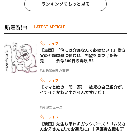
ランキングをもっと見る
新着記事
LATEST ARTICLE
ライフ
【漫画】「俺には介護なんて必要ない！」憎き
父の介護問題に悩む私。希望を見つけた矢
先……｜余命300日の毒親 #3
#余命300日の毒親
ライフ
【ママと娘の一問一答】一歳児の自己紹介が、
イチイチかわいすぎるんですけど！
#育児ニュース
ライフ
【漫画】先生も思わずガッツポーズ！「お父さ
んお母さん2人でお迎えに」｜保護者支援もア