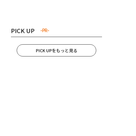
き夫婦
#産休
#育休
PICK UP
-PR-
PICK UPをもっと見る