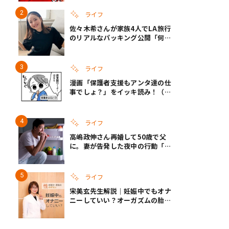
い
ライフ
佐々木希さんが家族4人でLA旅行
のリアルなパッキング公開「何が
あるかわからないから、人生」い
ざというときの備えも
ライフ
漫画「保護者支援もアンタ達の仕
事でしょ？」をイッキ読み！（右
タップ＞で読める！）
ライフ
高嶋政伸さん再婚して50歳で父
に。妻が告発した夜中の行動「こ
れ手出したら終わりだろうなとか
思うんだけども……」
ライフ
宋美玄先生解説｜妊娠中でもオナ
ニーしていい？オーガズムの胎児
への影響と3つの注意点