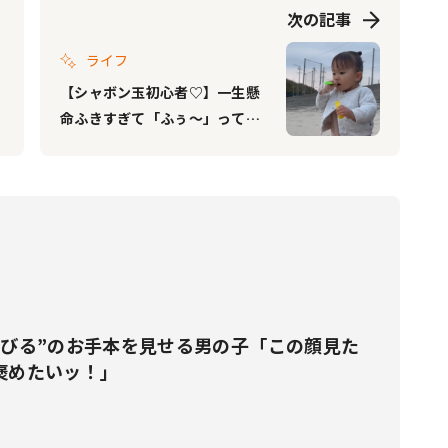
次の記事
ライフ
【シャボン玉初心者♡】一生懸
命ふきすぎて「ふぅ～」って言
っちゃう女の子がほほ笑ましす
ぎる♡
伸びる”のお手本を見せる男の子「この顔見た
褒めたいッ！」