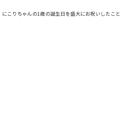
・にこりちゃんの1歳の誕生日を盛大にお祝いしたこと
#共働き夫婦のセブンルール
#共働
ビーニュース
#マタニティニュース