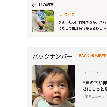
前の記事
ライフ
かまいたち山内健司さん、パパ
になって独身時代から変わった
意識明かす。休日は「正義感」
バックナンバー
BACK NUMBER
ライフ
“鼻の下が
さにもっと
育児ニュース