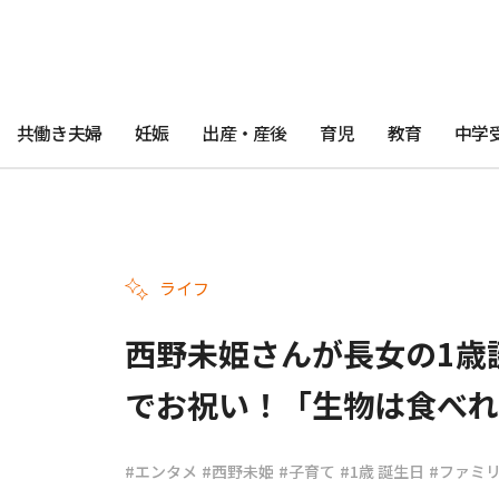
共働き夫婦
妊娠
出産・産後
育児
教育
中学
ライフ
西野未姫さんが長女の1歳
でお祝い！「生物は食べれ
#エンタメ
#西野未姫
#子育て
#1歳 誕生日
#ファミ