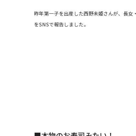
昨年第一子を出産した西野未姫さんが、長女
#ワンオペ育児
#コミックエッセイ
をSNSで報告しました。
#渡邊大地の令和的ワーパパ道
#ベ
■本物のお寿司みたい！