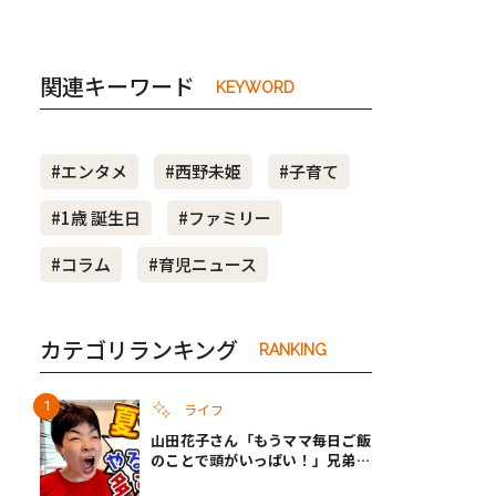
関連キーワード
KEYWORD
#エンタメ
#西野未姫
#子育て
#1歳 誕生日
#ファミリー
#コラム
#育児ニュース
カテゴリランキング
RANKING
ライフ
山田花子さん「もうママ毎日ご飯
のことで頭がいっぱい！」兄弟夏
休みのリアルな生活に共感しかな