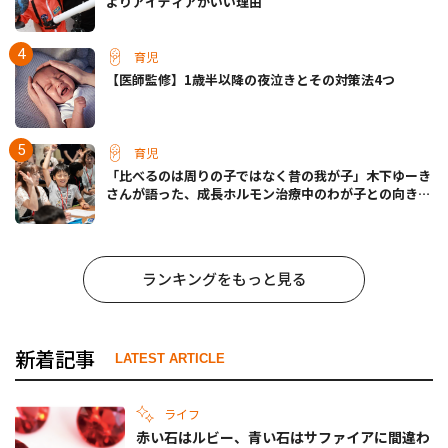
よりアイディアがいい理由
育児
【医師監修】1歳半以降の夜泣きとその対策法4つ
育児
「比べるのは周りの子ではなく昔の我が子」木下ゆーき
さんが語った、成長ホルモン治療中のわが子との向き合
い方
ランキングをもっと見る
新着記事
LATEST ARTICLE
ライフ
赤い石はルビー、青い石はサファイアに間違わ