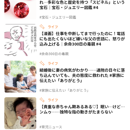
れ…多彩な色と歴史を持つ「スピネル」という
宝石｜宝石・ジュエリー図鑑 #4
#宝石・ジュエリー図鑑
ライフ
【漫画】仕事を中断してまで行ったのに！電話
にも出たくないほど嫌いな父の世話に、怒りが
込み上げる｜余命300日の毒親 #4
#余命300日の毒親
ライフ
結婚後に妻の病気がわかり……通院の日々に落
ち込んでいても、夫の態度に救われた #家族に
伝えたい「ありがとう」
#家族に伝えたい「ありがとう」
ライフ
【貴重な赤ちゃん期あるある♡】眠い…けど…
ンムゥ……独特な指の動きがたまらない
#育児ニュース