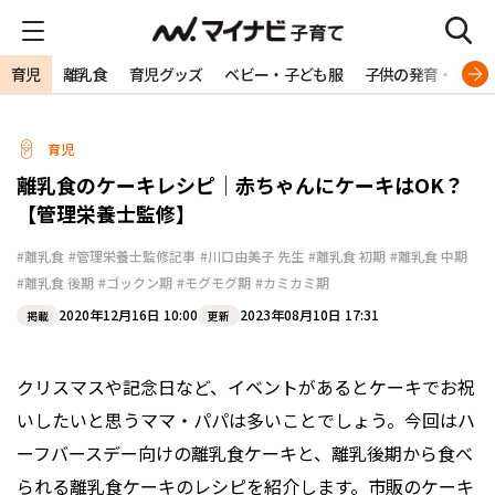
育児
離乳食
育児グッズ
ベビー・子ども服
子供の発育・発達
育児
離乳食のケーキレシピ｜赤ちゃんにケーキはOK？
【管理栄養士監修】
#離乳食
#管理栄養士監修記事
#川口由美子 先生
#離乳食 初期
#離乳食 中期
#離乳食 後期
#ゴックン期
#モグモグ期
#カミカミ期
2020年12月16日 10:00
2023年08月10日 17:31
掲載
更新
クリスマスや記念日など、イベントがあるとケーキでお祝
いしたいと思うママ・パパは多いことでしょう。今回はハ
ーフバースデー向けの離乳食ケーキと、離乳後期から食べ
られる離乳食ケーキのレシピを紹介します。市販のケーキ