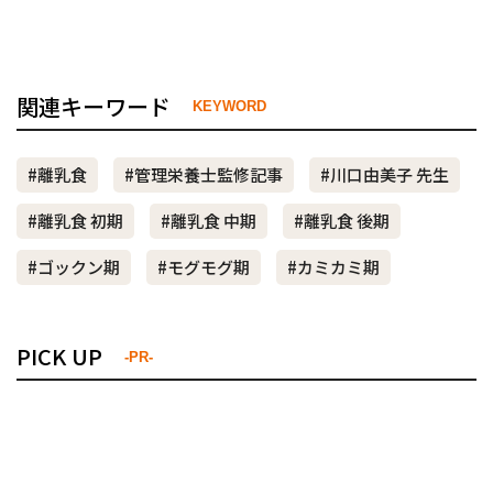
関連キーワード
KEYWORD
#離乳食
#管理栄養士監修記事
#川口由美子 先生
#離乳食 初期
#離乳食 中期
#離乳食 後期
#ゴックン期
#モグモグ期
#カミカミ期
PICK UP
-PR-