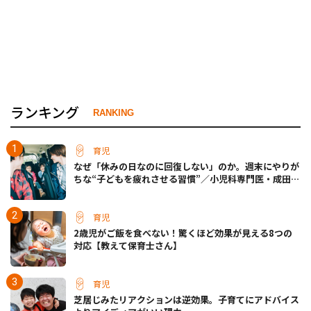
ランキング
RANKING
育児
なぜ「休みの日なのに回復しない」のか。週末にやりが
ちな“子どもを疲れさせる習慣”／小児科専門医・成田奈
緒子先生
育児
2歳児がご飯を食べない！驚くほど効果が見える8つの
対応【教えて保育士さん】
育児
芝居じみたリアクションは逆効果。子育てにアドバイス