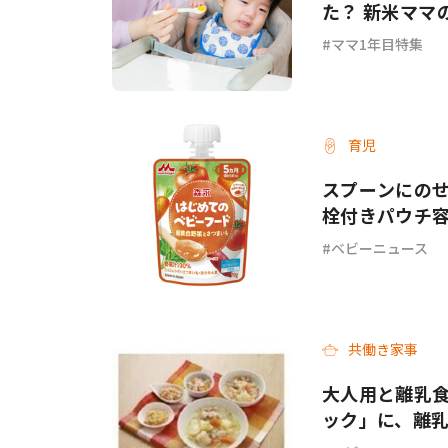
た？ 新米ママ
ママ1年目特集
育児
スプーンにの
栓付きパウチ
ベビーニュース
共働き家事
大人用と離乳食
ック」に、離