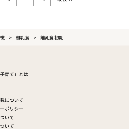
特徴
離乳食
離乳食 初期
ビ子育て」とは
転載について
シーポリシー
について
について