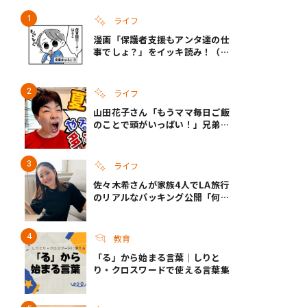
ライフ
漫画「保護者支援もアンタ達の仕
き夫婦
#産休
#育休
事でしょ？」をイッキ読み！（右
タップ＞で読める！）
ライフ
山田花子さん「もうママ毎日ご飯
のことで頭がいっぱい！」兄弟夏
休みのリアルな生活に共感しかな
い
ライフ
佐々木希さんが家族4人でLA旅行
のリアルなパッキング公開「何が
あるかわからないから、人生」い
ざというときの備えも
教育
「る」から始まる言葉｜しりと
り・クロスワードで使える言葉集