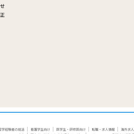
わせ
訂正
覧
留学経験者の就活
看護学生向け
医学生・研修医向け
転職・求人情報
海外求人