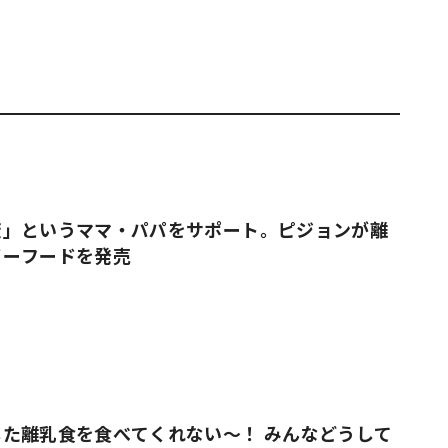
#共働き夫婦のセブンルール
#共働
ビーニュース
#マタニティニュース
変」というママ・パパをサポート。ピジョンが離
ビーフードを発売
た離乳食を食べてくれない～！ みんなどうして