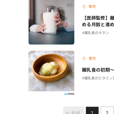
育児
【医師監修】
める月齢と進
離乳食のキホン
育児
離乳食の初期
離乳食のビタミン
先頭
1
2