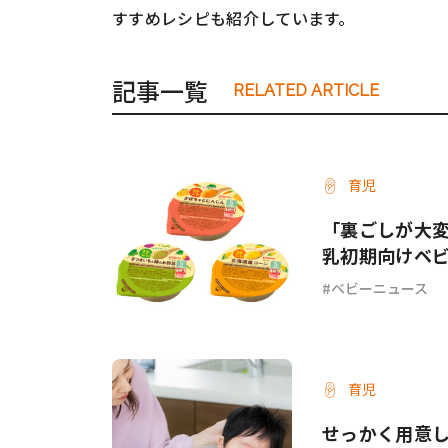
すすめレシピも紹介しています。
#ワンオペ育児
#コミックエッセイ
記事一覧
RELATED ARTICLE
#渡邊大地の令和的ワーパパ道
#ベ
育児
「裏ごしが大
乳初期向けベ
ベビーニュース
育児
せっかく用意し