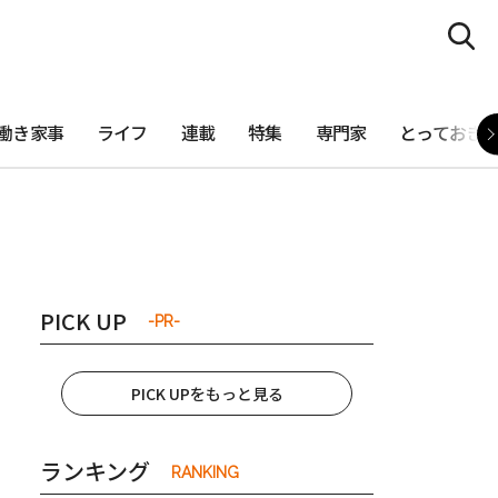
働き家事
ライフ
連載
特集
専門家
とっておき
PICK UP
-PR-
PICK UPをもっと見る
ランキング
RANKING