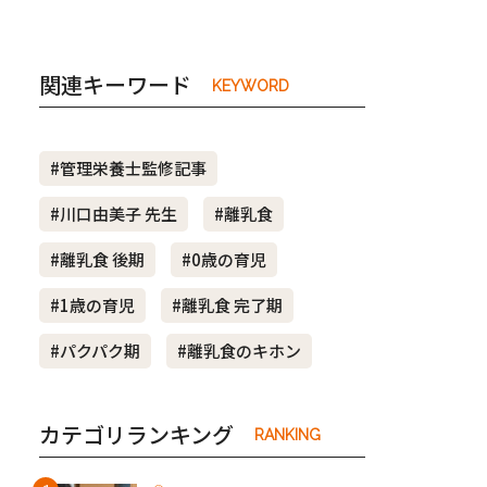
関連キーワード
KEYWORD
#管理栄養士監修記事
#川口由美子 先生
#離乳食
#離乳食 後期
#0歳の育児
#1歳の育児
#離乳食 完了期
#パクパク期
#離乳食のキホン
カテゴリランキング
RANKING