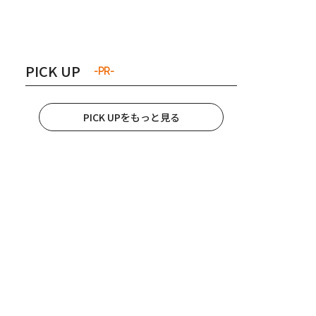
き夫婦
#産休
#育休
PICK UP
-PR-
PICK UPをもっと見る