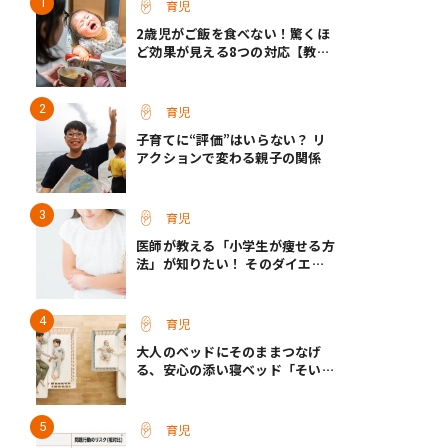
育児
2歳児がご飯を食べない！驚くほ
ど効果が見える8つの対応【教え
て保育士さん】
育児
子育てに“評価”はいらない？ リ
アクションで変わる親子の関係
育児
医師が教える「小学生が痩せる方
法」が知りたい！ そのダイエッ
ト方法は逆効果!?
育児
大人のベッドにそのままつなげ
る、安心の添い寝ベッド「そいね
ーるADプラス」登場
育児