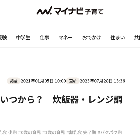
受験
中学生
仕事
マネー
おでかけ
住まい
共
2021年01月05日 10:00
2023年07月28日 13:36
掲載
更新
いつから？ 炊飯器・レンジ調
乳食 後期
#0歳の育児
#1歳の育児
#離乳食 完了期
#パクパク期