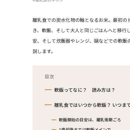
#ワンオペ育児
#コミックエッセイ
離乳食での炭水化物の軸となるお米。最初の
き、軟飯、そして大人と同じごはんへと移行
安、そして炊飯器やレンジ、鍋などでの軟飯
#渡邊大地の令和的ワーパパ道
#ベ
説します。
目次
軟飯ってなに？ 読み方は？
離乳食ではいつから軟飯？ いつま
軟飯開始の目安は、離乳後期ごろ
1歳前後までは軟飯メインで