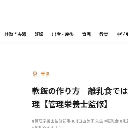
共働き夫婦
妊娠
出産・産後
育児
教育
中学
育児
軟飯の作り方｜離乳食では
理【管理栄養士監修】
#管理栄養士監修記事
#川口由美子 先生
#離乳食
#離
#離乳食のキホン