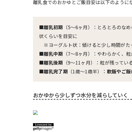
離乳食でのおかゆとご飯目安は以下のように
■離乳初期
（5〜6ヶ月）：とろとろのな
状くらいを目安に
※ヨーグルト状：傾けると少し時間がた
■離乳中期
（7〜8ヶ月）：やわらかく、
■離乳後期
（9〜11ヶ月）：粒が残ってい
■離乳完了期
（1歳〜1歳半）：
軟飯やご飯
おかゆから少しずつ水分を減らしていく