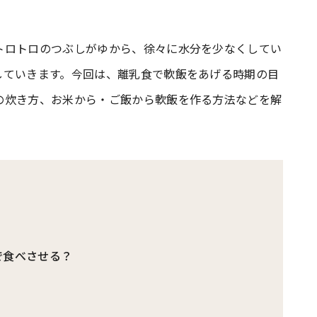
#共働き夫婦のセブンルール
#共働
トロトロのつぶしがゆから、徐々に水分を少なくしてい
していきます。今回は、離乳食で軟飯をあげる時期の目
の炊き方、お米から・ご飯から軟飯を作る方法などを解
ビーニュース
#マタニティニュース
で食べさせる？