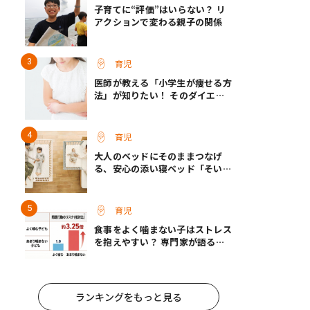
子育てに“評価”はいらない？ リ
アクションで変わる親子の関係
育児
医師が教える「小学生が痩せる方
法」が知りたい！ そのダイエッ
ト方法は逆効果!?
育児
大人のベッドにそのままつなげ
る、安心の添い寝ベッド「そいね
ーるADプラス」登場
育児
食事をよく噛まない子はストレス
を抱えやすい？ 専門家が語る、
朝食が子どもに与える意外な影響
ランキングをもっと見る