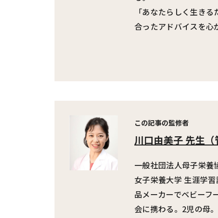
「あなたらしく生きる
合ったアドバイスを心
この記事の監修者
川口由美子 先生
（
一般社団法人母子栄養協
女子栄養大学 生涯学
品メーカーでベビーフ
会に携わる。2児の母