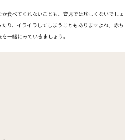
なか食べてくれないことも、育児では珍しくないでしょ
#共働き夫婦のセブンルール
#共働
ったり、イライラしてしまうこともありますよね。赤ち
法を一緒にみていきましょう。
ビーニュース
#マタニティニュース