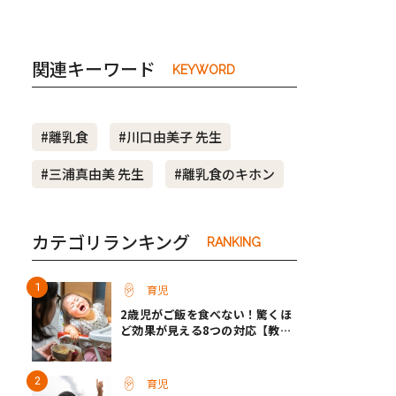
関連キーワード
KEYWORD
#離乳食
#川口由美子 先生
#三浦真由美 先生
#離乳食のキホン
カテゴリランキング
RANKING
育児
2歳児がご飯を食べない！驚くほ
ど効果が見える8つの対応【教え
て保育士さん】
育児