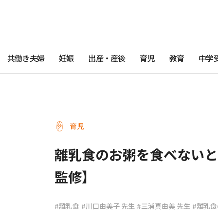
共働き夫婦
妊娠
出産・産後
育児
教育
中学
育児
離乳食のお粥を食べないと
監修】
#離乳食
#川口由美子 先生
#三浦真由美 先生
#離乳