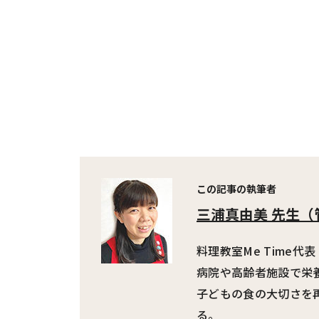
この記事の執筆者
三浦真由美 先生
（
料理教室Me Time代
病院や高齢者施設で栄
子どもの食の大切さを
る。