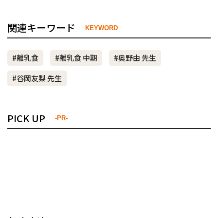
関連キーワード
KEYWORD
#離乳食
#離乳食 中期
#奥野由 先生
#谷岡友梨 先生
PICK UP
-PR-