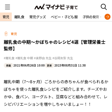
育児
離乳食
育児グッズ
ベビー・子ども服
子供の発育・発達
育児
離乳食の中期〜かぼちゃのレシピ4選【管理栄養士
監修】
#離乳食
#離乳食 中期
#奥野由 先生
#谷岡友梨 先生
2021年06月26日 10:00
2023年08月31日 11:38
掲載
更新
離乳中期（7〜8ヶ月）ごろからの赤ちゃんが食べられるか
ぼちゃを使った離乳食レシピをご紹介します。チーズやお
かゆ、食パン、ヨーグルト、豆腐などと組み合わせて、レ
シピバリエーションを増やしちゃいましょー！！