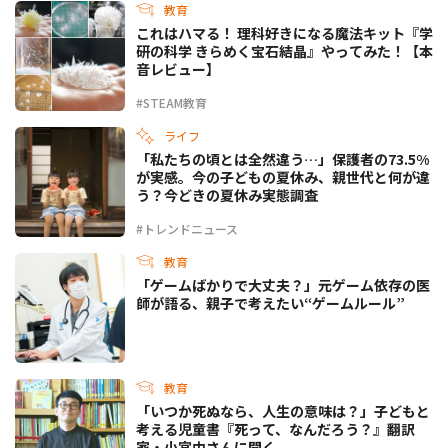
教育
これはハマる！ 理科好きになる魔法キット『学
研の科学 きらめく宝石結晶』やってみた！【本
音レビュー】
#STEAM教育
ライフ
「私たちの頃とは全然違う…」保護者の73.5%
が実感。今の子どもの夏休み、親世代と何が違
う？今どきの夏休み実態調査
#トレンドニュース
教育
「ゲームばかりで大丈夫？」元ゲーム依存の医
師が語る、親子で考えたい“ゲームルール”
教育
「いつか死ぬなら、人生の意味は？」子どもと
考える児童書『死って、なんだろう？』翻訳
家・小宮由さんに聞く