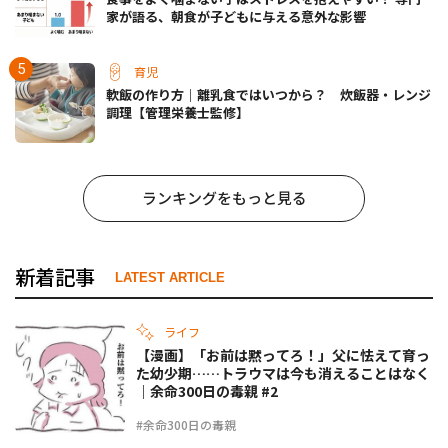
家が語る、朝食が子どもに与える意外な影響
育児
軟飯の作り方｜離乳食ではいつから？ 炊飯器・レンジ
調理【管理栄養士監修】
ランキングをもっと見る
新着記事
LATEST ARTICLE
ライフ
【漫画】「お前は黙ってろ！」父に怯えて育っ
た幼少期……トラウマは今も消えることはなく
｜余命300日の毒親 #2
#余命300日の毒親