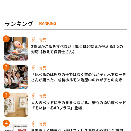
ランキング
RANKING
育児
2歳児がご飯を食べない！驚くほど効果が見える8つの
対応【教えて保育士さん】
育児
「比べるのは周りの子ではなく昔の我が子」木下ゆーき
さんが語った、成長ホルモン治療中のわが子との向き合
い方
育児
大人のベッドにそのままつなげる、安心の添い寝ベッド
「そいねーるADプラス」登場
育児
食事をよく噛まない子はストレスを抱えやすい？ 専門